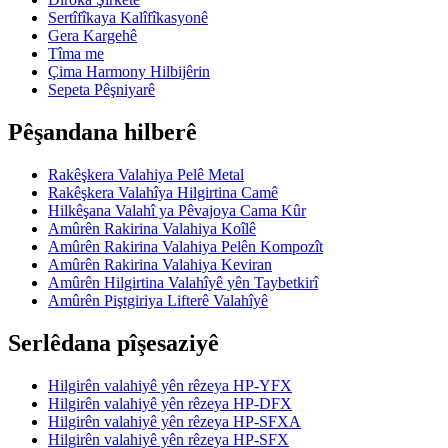
Sertîfîkaya Kalîfîkasyonê
Gera Kargehê
Tîma me
Çima Harmony Hilbijêrin
Sepeta Pêşniyarê
Pêşandana hilberê
Rakêşkera Valahiya Pelê Metal
Rakêşkera Valahîya Hilgirtina Camê
Hilkêşana Valahî ya Pêvajoya Cama Kûr
Amûrên Rakirina Valahiya Koîlê
Amûrên Rakirina Valahiya Pelên Kompozît
Amûrên Rakirina Valahiya Keviran
Amûrên Hilgirtina Valahîyê yên Taybetkirî
Amûrên Piştgiriya Lifterê Valahîyê
Serlêdana pîşesaziyê
Hilgirên valahiyê yên rêzeya HP-YFX
Hilgirên valahiyê yên rêzeya HP-DFX
Hilgirên valahiyê yên rêzeya HP-SFXA
Hilgirên valahiyê yên rêzeya HP-SFX