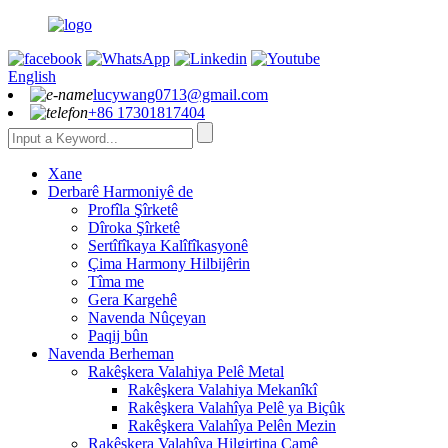
English
lucywang0713@gmail.com
+86 17301817404
Xane
Derbarê Harmoniyê de
Profîla Şîrketê
Dîroka Şîrketê
Sertîfîkaya Kalîfîkasyonê
Çima Harmony Hilbijêrin
Tîma me
Gera Kargehê
Navenda Nûçeyan
Paqij bûn
Navenda Berheman
Rakêşkera Valahiya Pelê Metal
Rakêşkera Valahiya Mekanîkî
Rakêşkera Valahîya Pelê ya Biçûk
Rakêşkera Valahîya Pelên Mezin
Rakêşkera Valahîya Hilgirtina Camê