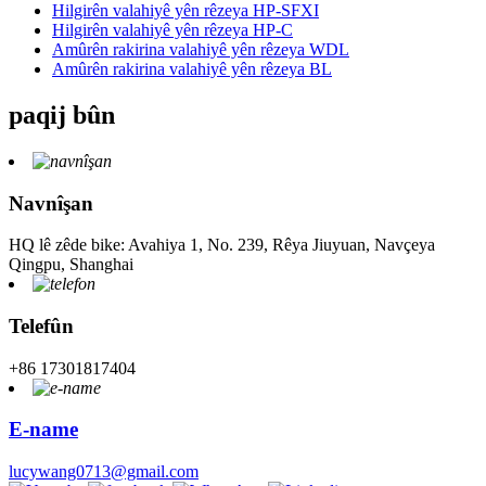
Hilgirên valahiyê yên rêzeya HP-SFXI
Hilgirên valahiyê yên rêzeya HP-C
Amûrên rakirina valahiyê yên rêzeya WDL
Amûrên rakirina valahiyê yên rêzeya BL
paqij bûn
Navnîşan
HQ lê zêde bike: Avahiya 1, No. 239, Rêya Jiuyuan, Navçeya
Qingpu, Shanghai
Telefûn
+86 17301817404
E-name
lucywang0713@gmail.com