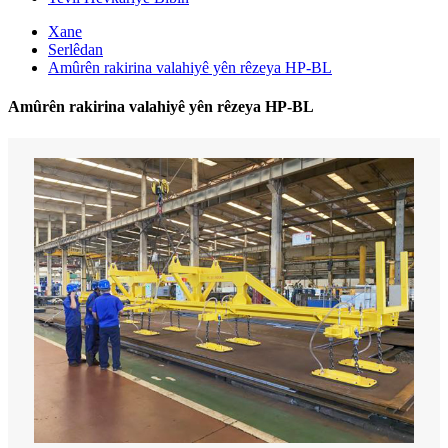
Xane
Serlêdan
Amûrên rakirina valahiyê yên rêzeya HP-BL
Amûrên rakirina valahiyê yên rêzeya HP-BL