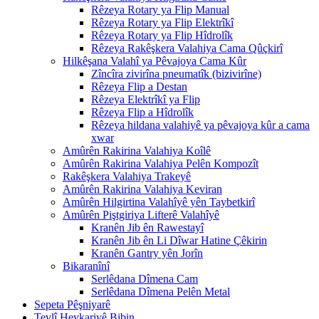
Rêzeya Rotary ya Flip Manual
Rêzeya Rotary ya Flip Elektrîkî
Rêzeya Rotary ya Flip Hîdrolîk
Rêzeya Rakêşkera Valahiya Cama Qûçkirî
Hilkêşana Valahî ya Pêvajoya Cama Kûr
Zîncîra zivirîna pneumatîk (bizivirîne)
Rêzeya Flip a Destan
Rêzeya Elektrîkî ya Flip
Rêzeya Flip a Hîdrolîk
Rêzeya hildana valahiyê ya pêvajoya kûr a cama
xwar
Amûrên Rakirina Valahiya Koîlê
Amûrên Rakirina Valahiya Pelên Kompozît
Rakêşkera Valahiya Trakeyê
Amûrên Rakirina Valahiya Keviran
Amûrên Hilgirtina Valahîyê yên Taybetkirî
Amûrên Piştgiriya Lifterê Valahîyê
Kranên Jib ên Rawestayî
Kranên Jib ên Li Dîwar Hatine Çêkirin
Kranên Gantry yên Jorîn
Bikaranînî
Serlêdana Dîmena Cam
Serlêdana Dîmena Pelên Metal
Sepeta Pêşniyarê
Tevlî Hevkariyê Bibin