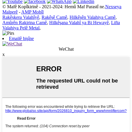
© Mafê Kopîkirinê - 2021-2024: Hemû Maf Parastî ne.
Nexşeya
Malperê
-
AMP Mobîl
Rakêşkera Valahîyê
,
Rakêşê Camê
,
Hilkêşên Valahiya Camê
,
Amûrên Rakirina Camê
,
Hilkêşana Valahî ya Bi Hewayê
,
Lifta
Valahiya Pelê Metal
,
Emailê bişîne
WeChat
x