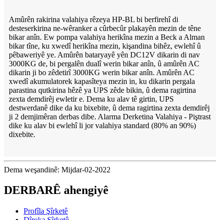
Amûrên rakirina valahiya rêzeya HP-BL bi berfirehî di
desteserkirina ne-wêranker a cûrbecûr plakayên mezin de têne
bikar anîn. Ew pompa valahiya herikîna mezin a Beck a Alman
bikar tîne, ku xwedî herikîna mezin, kişandina bihêz, ewlehî û
pêbaweriyê ye. Amûrên bataryayê yên DC12V dikarin di nav
3000KG de, bi pergalên dualî werin bikar anîn, û amûrên AC
dikarin ji bo zêdetirî 3000KG werin bikar anîn. Amûrên AC
xwedî akumulatorek kapasîteya mezin in, ku dikarin pergala
parastina qutkirina hêzê ya UPS zêde bikin, û dema ragirtina
zexta demdirêj ewletir e. Dema ku alav tê girtin, UPS
destwerdanê dike da ku bixebite, û dema ragirtina zexta demdirêj
ji 2 demjimêran derbas dibe. Alarma Derketina Valahiya - Piştrast
dike ku alav bi ewlehî li jor valahiya standard (80% an 90%)
dixebite.
Dema weşandinê: Mijdar-02-2022
DERBARÊ ahengiyê
Profîla Şîrketê
Dîroka Şîrketê