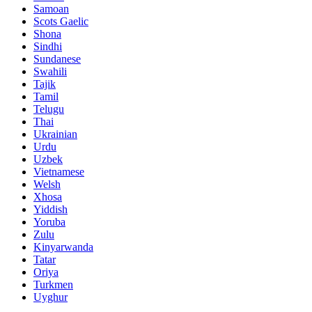
Samoan
Scots Gaelic
Shona
Sindhi
Sundanese
Swahili
Tajik
Tamil
Telugu
Thai
Ukrainian
Urdu
Uzbek
Vietnamese
Welsh
Xhosa
Yiddish
Yoruba
Zulu
Kinyarwanda
Tatar
Oriya
Turkmen
Uyghur