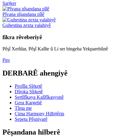
Şarjker
Pîvana nîşandana pîlê
Guhestina zexta valahiyê
fikra rêveberiyê
Pêşî Xerîdar, Pêşî Kalîte û Li ser bingeha Yekparebûnê
Pirs
DERBARÊ ahengiyê
Profîla Şîrketê
Dîroka Şîrketê
Sertîfîkaya Kalîfîkasyonê
Gera Kargehê
Tîma me
Çima Harmony Hilbijêrin
Sepeta Pêşniyarê
Pêşandana hilberê