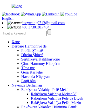
English
lucywang0713@gmail.com
+86 17301817404
Xane
Derbarê Harmoniyê de
Profîla Şîrketê
Dîroka Şîrketê
Sertîfîkaya Kalîfîkasyonê
Çima Harmony Hilbijêrin
Tîma me
Gera Kargehê
Navenda Nûçeyan
Paqij bûn
Navenda Berheman
Rakêşkera Valahiya Pelê Metal
Rakêşkera Valahiya Mekanîkî
Rakêşkera Valahîya Pelê ya Biçûk
Rakêşkera Valahîya Pelên Mezin
Rakêşkera Valahîya Hilgirtina Camê