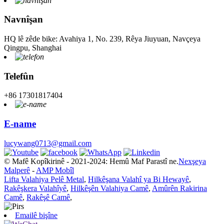
Navnîşan
HQ lê zêde bike: Avahiya 1, No. 239, Rêya Jiuyuan, Navçeya
Qingpu, Shanghai
Telefûn
+86 17301817404
E-name
lucywang0713@gmail.com
© Mafê Kopîkirinê - 2021-2024: Hemû Maf Parastî ne.
Nexşeya
Malperê
-
AMP Mobîl
Lifta Valahiya Pelê Metal
,
Hilkêşana Valahî ya Bi Hewayê
,
Rakêşkera Valahîyê
,
Hilkêşên Valahiya Camê
,
Amûrên Rakirina
Camê
,
Rakêşê Camê
,
Emailê bişîne