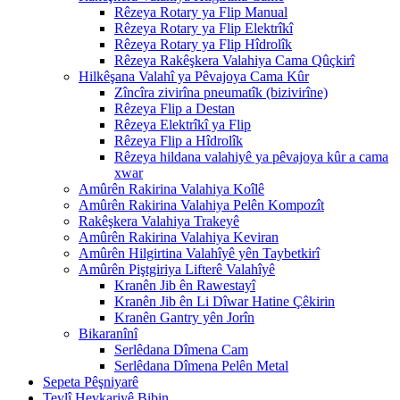
Rêzeya Rotary ya Flip Manual
Rêzeya Rotary ya Flip Elektrîkî
Rêzeya Rotary ya Flip Hîdrolîk
Rêzeya Rakêşkera Valahiya Cama Qûçkirî
Hilkêşana Valahî ya Pêvajoya Cama Kûr
Zîncîra zivirîna pneumatîk (bizivirîne)
Rêzeya Flip a Destan
Rêzeya Elektrîkî ya Flip
Rêzeya Flip a Hîdrolîk
Rêzeya hildana valahiyê ya pêvajoya kûr a cama
xwar
Amûrên Rakirina Valahiya Koîlê
Amûrên Rakirina Valahiya Pelên Kompozît
Rakêşkera Valahiya Trakeyê
Amûrên Rakirina Valahiya Keviran
Amûrên Hilgirtina Valahîyê yên Taybetkirî
Amûrên Piştgiriya Lifterê Valahîyê
Kranên Jib ên Rawestayî
Kranên Jib ên Li Dîwar Hatine Çêkirin
Kranên Gantry yên Jorîn
Bikaranînî
Serlêdana Dîmena Cam
Serlêdana Dîmena Pelên Metal
Sepeta Pêşniyarê
Tevlî Hevkariyê Bibin