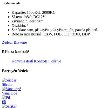
Taybetmendî
Kapasîte: 1500KG, 2000KG
Sîstema hêzê: DC12V
Zivirandin: destî 90°
Xêzkirin: /
Serlêdan: cam, plakayên pola yên rengîn, panela pêkhatî
Rêbaza radestkirinê: EXW, FOB, CIF, DDU, DDP
Zêdetir Bixwîne
Rêbaza kontrolê
Kontrola destî
Kontrola ji dûr ve
Parçeyên Yedek
Sûcdar
Vana topê
Pîl