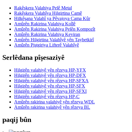
Rakêşkera Valahiya Pelê Metal
Rakêşkera Valahîya Hilgirtina Camê
Hilkêşana Valahî ya Pêvajoya Cama Kûr
Amûrên Rakirina Valahiya Koîlê
Amûrên Rakirina Valahiya Pelên Kompozît
Amûrên Rakirina Valahiya Keviran
Amûrên Hilgirtina Valahîyê yên Taybetkirî
Amûrên Piştgiriya Lifterê Valahîyê
Serlêdana pîşesaziyê
Hilgirên valahiyê yên rêzeya HP-YFX
Hilgirên valahiyê yên rêzeya HP-DFX
Hilgirên valahiyê yên rêzeya HP-SFXA
Hilgirên valahiyê yên rêzeya HP-SFX
Hilgirên valahiyê yên rêzeya HP-SFXI
Hilgirên valahiyê yên rêzeya HP-C
Amûrên rakirina valahiyê yên rêzeya WDL
Amûrên rakirina valahiyê yên rêzeya BL
paqij bûn