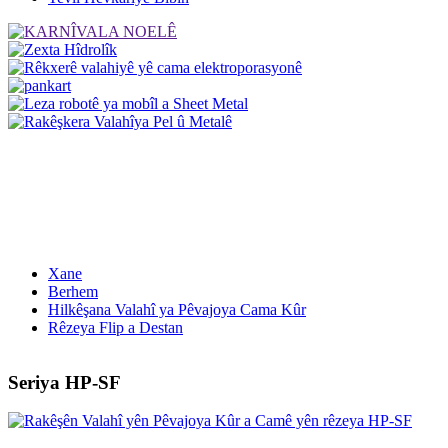
Xane
Berhem
Hilkêşana Valahî ya Pêvajoya Cama Kûr
Rêzeya Flip a Destan
Seriya HP-SF