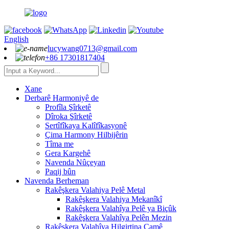
English
lucywang0713@gmail.com
+86 17301817404
Xane
Derbarê Harmoniyê de
Profîla Şîrketê
Dîroka Şîrketê
Sertîfîkaya Kalîfîkasyonê
Çima Harmony Hilbijêrin
Tîma me
Gera Kargehê
Navenda Nûçeyan
Paqij bûn
Navenda Berheman
Rakêşkera Valahiya Pelê Metal
Rakêşkera Valahiya Mekanîkî
Rakêşkera Valahîya Pelê ya Biçûk
Rakêşkera Valahîya Pelên Mezin
Rakêşkera Valahîya Hilgirtina Camê