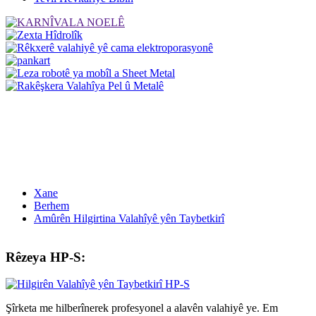
Xane
Berhem
Amûrên Hilgirtina Valahîyê yên Taybetkirî
Rêzeya HP-S:
Şîrketa me hilberînerek profesyonel a alavên valahiyê ye. Em