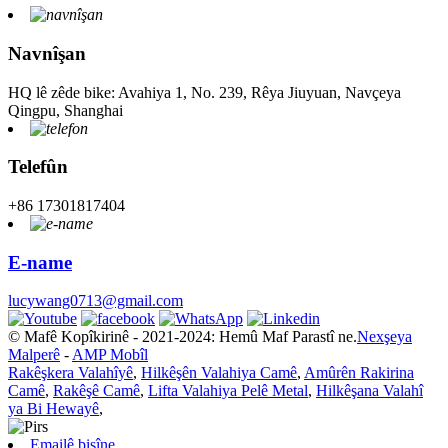
Navnîşan
HQ lê zêde bike: Avahiya 1, No. 239, Rêya Jiuyuan, Navçeya
Qingpu, Shanghai
Telefûn
+86 17301817404
E-name
lucywang0713@gmail.com
© Mafê Kopîkirinê - 2021-2024: Hemû Maf Parastî ne.
Nexşeya
Malperê
-
AMP Mobîl
Rakêşkera Valahîyê
,
Hilkêşên Valahiya Camê
,
Amûrên Rakirina
Camê
,
Rakêşê Camê
,
Lifta Valahiya Pelê Metal
,
Hilkêşana Valahî
ya Bi Hewayê
,
Emailê bişîne