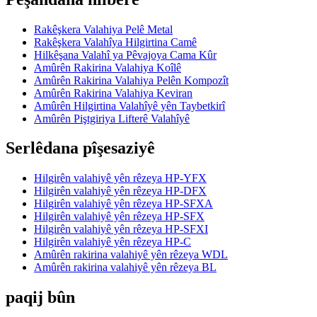
Rakêşkera Valahiya Pelê Metal
Rakêşkera Valahîya Hilgirtina Camê
Hilkêşana Valahî ya Pêvajoya Cama Kûr
Amûrên Rakirina Valahiya Koîlê
Amûrên Rakirina Valahiya Pelên Kompozît
Amûrên Rakirina Valahiya Keviran
Amûrên Hilgirtina Valahîyê yên Taybetkirî
Amûrên Piştgiriya Lifterê Valahîyê
Serlêdana pîşesaziyê
Hilgirên valahiyê yên rêzeya HP-YFX
Hilgirên valahiyê yên rêzeya HP-DFX
Hilgirên valahiyê yên rêzeya HP-SFXA
Hilgirên valahiyê yên rêzeya HP-SFX
Hilgirên valahiyê yên rêzeya HP-SFXI
Hilgirên valahiyê yên rêzeya HP-C
Amûrên rakirina valahiyê yên rêzeya WDL
Amûrên rakirina valahiyê yên rêzeya BL
paqij bûn