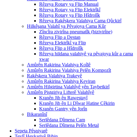
Rêzeya Rotary ya Flip Manual
Rêzeya Rotary ya Flip Elektrîkî
Rêzeya Rotary ya Flip Hîdrolîk
Rêzeya Rakêşkera Valahiya Cama Qûçkirî
Hilkêşana Valahî ya Pêvajoya Cama Kûr
Zîncîra zivirîna pneumatîk (bizivirîne)
Rêzeya Flip a Destan
Rêzeya Elektrîkî ya Flip
Rêzeya Flip a Hîdrolîk
Rêzeya hildana valahiyê ya pêvajoya kûr a cama
xwar
Amûrên Rakirina Valahiya Koîlê
Amûrên Rakirina Valahiya Pelên Kompozît
Rakêşkera Valahiya Trakeyê
Amûrên Rakirina Valahiya Keviran
Amûrên Hilgirtina Valahîyê yên Taybetkirî
Amûrên Piştgiriya Lifterê Valahîyê
Kranên Jib ên Rawestayî
Kranên Jib ên Li Dîwar Hatine Çêkirin
Kranên Gantry yên Jorîn
Bikaranînî
Serlêdana Dîmena Cam
Serlêdana Dîmena Pelên Metal
Sepeta Pêşniyarê
Tevlî Hevkariyê Bibin