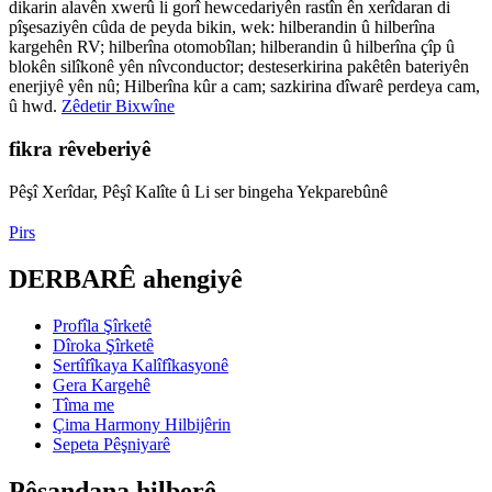
dikarin alavên xwerû li gorî hewcedariyên rastîn ên xerîdaran di
pîşesaziyên cûda de peyda bikin, wek: hilberandin û hilberîna
kargehên RV; hilberîna otomobîlan; hilberandin û hilberîna çîp û
blokên silîkonê yên nîvconductor; desteserkirina pakêtên bateriyên
enerjiyê yên nû; Hilberîna kûr a cam; sazkirina dîwarê perdeya cam,
û hwd.
Zêdetir Bixwîne
fikra rêveberiyê
Pêşî Xerîdar, Pêşî Kalîte û Li ser bingeha Yekparebûnê
Pirs
DERBARÊ ahengiyê
Profîla Şîrketê
Dîroka Şîrketê
Sertîfîkaya Kalîfîkasyonê
Gera Kargehê
Tîma me
Çima Harmony Hilbijêrin
Sepeta Pêşniyarê
Pêşandana hilberê