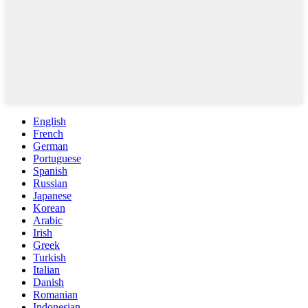
English
French
German
Portuguese
Spanish
Russian
Japanese
Korean
Arabic
Irish
Greek
Turkish
Italian
Danish
Romanian
Indonesian