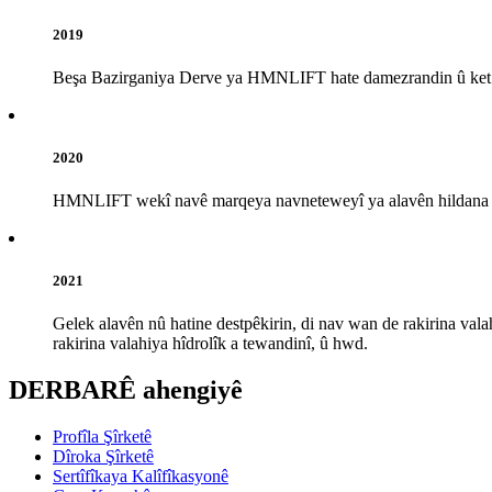
2019
Beşa Bazirganiya Derve ya HMNLIFT hate damezrandin û ket k
2020
HMNLIFT wekî navê marqeya navneteweyî ya alavên hildana v
2021
Gelek alavên nû hatine destpêkirin, di nav wan de rakirina vala
rakirina valahiya hîdrolîk a tewandinî, û hwd.
DERBARÊ ahengiyê
Profîla Şîrketê
Dîroka Şîrketê
Sertîfîkaya Kalîfîkasyonê