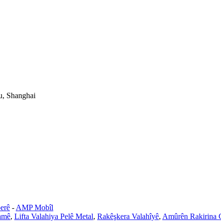
u, Shanghai
erê
-
AMP Mobîl
amê
,
Lifta Valahiya Pelê Metal
,
Rakêşkera Valahîyê
,
Amûrên Rakirina