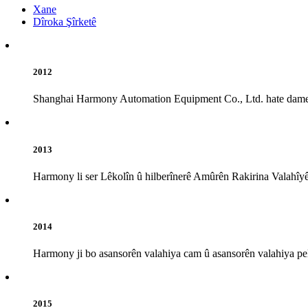
Xane
Dîroka Şîrketê
2012
Shanghai Harmony Automation Equipment Co., Ltd. hate damezrand
2013
Harmony li ser Lêkolîn û hilberînerê Amûrên Rakirina Valahîyê
2014
Harmony ji bo asansorên valahiya cam û asansorên valahiya pelê
2015