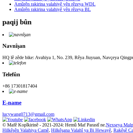
Amûrên rakirina valahiyê yên rêzeya WDL
Amûrên rakirina valahiyê yên rêzeya BL
paqij bûn
Navnîşan
HQ lê zêde bike: Avahiya 1, No. 239, Rêya Jiuyuan, Navçeya Qingp
Telefûn
+86 17301817404
E-name
lucywang0713@gmail.com
© Mafê Kopîkirinê - 2021-2024: Hemû Maf Parastî ne.
Nexşeya Malp
Hilkêşên Valahiya Camê
,
Hilkêşana Valahî ya Bi Hewayê
,
Rakêşê C