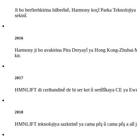
Ji bo berfirehkirina hilberînê, Harmony koçî Parka Teknolojiya B
sekinî.
2016
Harmony ji bo avakirina Pira Deryayî ya Hong Kong-Zhuhai-Ma
kir.
2017
HMNLIFT di ceribandinê de bi ser ket û sertîfîkaya CE ya Ewro
2018
HMNLIFT teknolojiya sazkirinê ya cama pêş û cama pêş a alî ji 