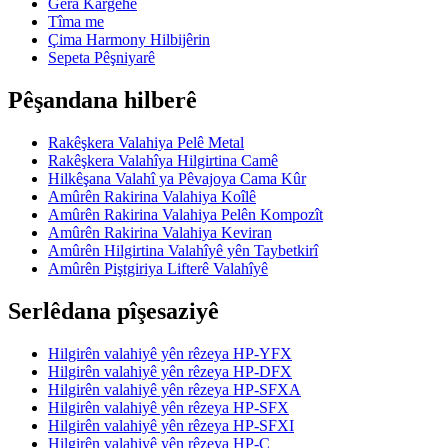
Gera Kargehê
Tîma me
Çima Harmony Hilbijêrin
Sepeta Pêşniyarê
Pêşandana hilberê
Rakêşkera Valahiya Pelê Metal
Rakêşkera Valahîya Hilgirtina Camê
Hilkêşana Valahî ya Pêvajoya Cama Kûr
Amûrên Rakirina Valahiya Koîlê
Amûrên Rakirina Valahiya Pelên Kompozît
Amûrên Rakirina Valahiya Keviran
Amûrên Hilgirtina Valahîyê yên Taybetkirî
Amûrên Piştgiriya Lifterê Valahîyê
Serlêdana pîşesaziyê
Hilgirên valahiyê yên rêzeya HP-YFX
Hilgirên valahiyê yên rêzeya HP-DFX
Hilgirên valahiyê yên rêzeya HP-SFXA
Hilgirên valahiyê yên rêzeya HP-SFX
Hilgirên valahiyê yên rêzeya HP-SFXI
Hilgirên valahiyê yên rêzeya HP-C