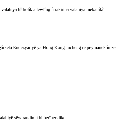
a valahiya hîdrolîk a tewlîng û rakirina valahiya mekanîkî
i Şîrketa Endezyariyê ya Hong Kong Jucheng re peymanek îmze
lahiyê sêwirandin û hilberîner dike.