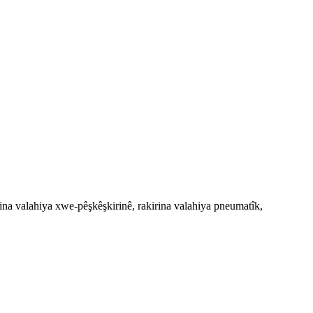
rina valahiya xwe-pêşkêşkirinê, rakirina valahiya pneumatîk,