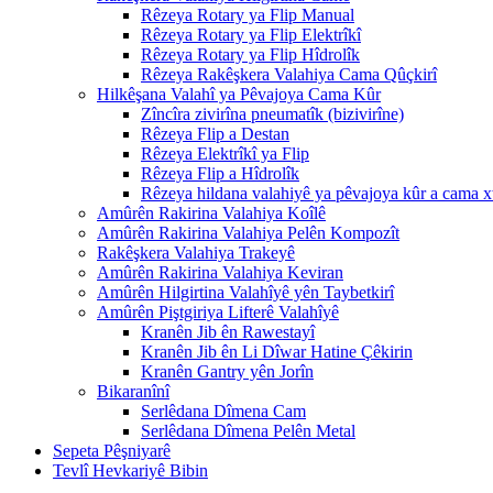
Rêzeya Rotary ya Flip Manual
Rêzeya Rotary ya Flip Elektrîkî
Rêzeya Rotary ya Flip Hîdrolîk
Rêzeya Rakêşkera Valahiya Cama Qûçkirî
Hilkêşana Valahî ya Pêvajoya Cama Kûr
Zîncîra zivirîna pneumatîk (bizivirîne)
Rêzeya Flip a Destan
Rêzeya Elektrîkî ya Flip
Rêzeya Flip a Hîdrolîk
Rêzeya hildana valahiyê ya pêvajoya kûr a cama 
Amûrên Rakirina Valahiya Koîlê
Amûrên Rakirina Valahiya Pelên Kompozît
Rakêşkera Valahiya Trakeyê
Amûrên Rakirina Valahiya Keviran
Amûrên Hilgirtina Valahîyê yên Taybetkirî
Amûrên Piştgiriya Lifterê Valahîyê
Kranên Jib ên Rawestayî
Kranên Jib ên Li Dîwar Hatine Çêkirin
Kranên Gantry yên Jorîn
Bikaranînî
Serlêdana Dîmena Cam
Serlêdana Dîmena Pelên Metal
Sepeta Pêşniyarê
Tevlî Hevkariyê Bibin