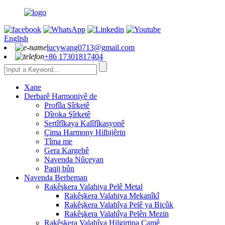
English
lucywang0713@gmail.com
+86 17301817404
Xane
Derbarê Harmoniyê de
Profîla Şîrketê
Dîroka Şîrketê
Sertîfîkaya Kalîfîkasyonê
Çima Harmony Hilbijêrin
Tîma me
Gera Kargehê
Navenda Nûçeyan
Paqij bûn
Navenda Berheman
Rakêşkera Valahiya Pelê Metal
Rakêşkera Valahiya Mekanîkî
Rakêşkera Valahîya Pelê ya Biçûk
Rakêşkera Valahîya Pelên Mezin
Rakêşkera Valahîya Hilgirtina Camê