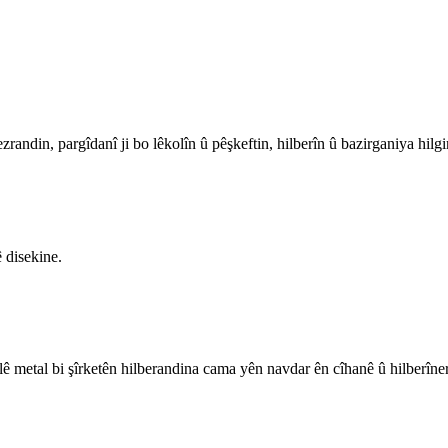
in, pargîdanî ji bo lêkolîn û pêşkeftin, hilberîn û bazirganiya hilgir
 disekine.
 metal bi şîrketên hilberandina cama yên navdar ên cîhanê û hilberîner