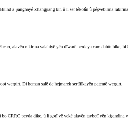
ilind a Şanghayê Zhangjiang kir, û li ser lêkolîn û pêşvebirina rakirin
cao, alavên rakirina valahiyê yên dîwarê perdeya cam dabîn bike, b
pî wergirt. Di heman salê de hejmarek sertîfîkayên patentê wergirt.
bo CRRC peyda dike, û li gorî vê yekê alavên taybetî yên kişandina va