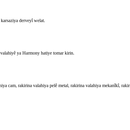
arsaziya derveyî welat.
alahiyê ya Harmony hatiye tomar kirin.
hiya cam, rakirina valahiya pelê metal, rakirina valahiya mekanîkî, raki