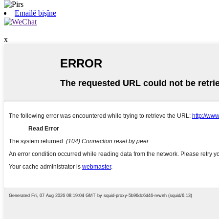
Emailê bişîne
x