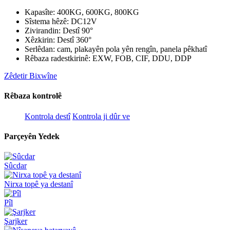
Kapasîte: 400KG, 600KG, 800KG
Sîstema hêzê: DC12V
Zivirandin: Destî 90°
Xêzkirin: Destî 360°
Serlêdan: cam, plakayên pola yên rengîn, panela pêkhatî
Rêbaza radestkirinê: EXW, FOB, CIF, DDU, DDP
Zêdetir Bixwîne
Rêbaza kontrolê
Kontrola destî
Kontrola ji dûr ve
Parçeyên Yedek
Sûcdar
Nirxa topê ya destanî
Pîl
Şarjker