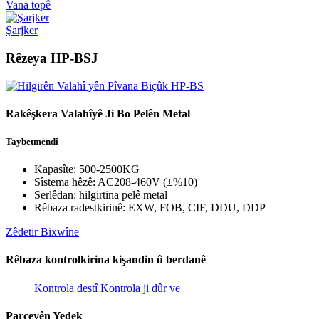
Vana topê
Şarjker
Rêzeya HP-BSJ
Rakêşkera Valahîyê Ji Bo Pelên Metal
Taybetmendî
Kapasîte: 500-2500KG
Sîstema hêzê: AC208-460V (±%10)
Serlêdan: hilgirtina pelê metal
Rêbaza radestkirinê: EXW, FOB, CIF, DDU, DDP
Zêdetir Bixwîne
Rêbaza kontrolkirina kişandin û berdanê
Kontrola destî
Kontrola ji dûr ve
Parçeyên Yedek