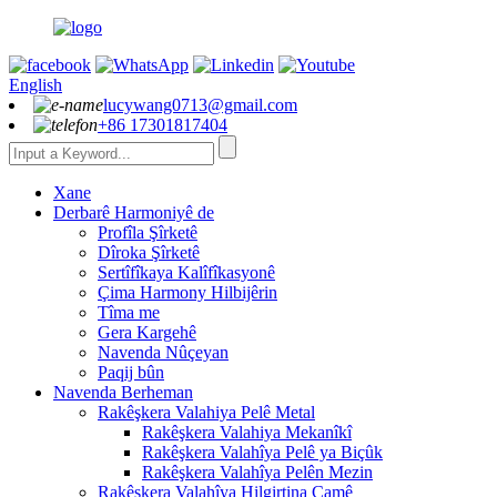
English
lucywang0713@gmail.com
+86 17301817404
Xane
Derbarê Harmoniyê de
Profîla Şîrketê
Dîroka Şîrketê
Sertîfîkaya Kalîfîkasyonê
Çima Harmony Hilbijêrin
Tîma me
Gera Kargehê
Navenda Nûçeyan
Paqij bûn
Navenda Berheman
Rakêşkera Valahiya Pelê Metal
Rakêşkera Valahiya Mekanîkî
Rakêşkera Valahîya Pelê ya Biçûk
Rakêşkera Valahîya Pelên Mezin
Rakêşkera Valahîya Hilgirtina Camê