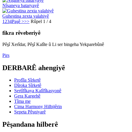
Nîşaneya bataryayê
Guhestina zexta valahiyê
1
2
3
4
Paşê >
>>
Rûpel 1 / 4
fikra rêveberiyê
Pêşî Xerîdar, Pêşî Kalîte û Li ser bingeha Yekparebûnê
Pirs
DERBARÊ ahengiyê
Profîla Şîrketê
Dîroka Şîrketê
Sertîfîkaya Kalîfîkasyonê
Gera Kargehê
Tîma me
Çima Harmony Hilbijêrin
Sepeta Pêşniyarê
Pêşandana hilberê