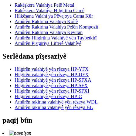
Rakêşkera Valahiya Pelê Metal
Rakêşkera Valahîya Hilgirtina Camê
Hilkêşana Valahî ya Pêvajoya Cama Kûr
Amûrên Rakirina Valahiya Koîlê
Amûrên Rakirina Valahiya Pelên Kompozît
Amûrên Rakirina Valahiya Keviran
Amûrên Hilgirtina Valahîyê yên Taybetkirî
Amûrên Piştgiriya Lifterê Valahîyê
Serlêdana pîşesaziyê
Hilgirên valahiyê yên rêzeya HP-YFX
Hilgirên valahiyê yên rêzeya HP-DFX
Hilgirên valahiyê yên rêzeya HP-SFXA
Hilgirên valahiyê yên rêzeya HP-SFX
Hilgirên valahiyê yên rêzeya HP-SFXI
Hilgirên valahiyê yên rêzeya HP-C
Amûrên rakirina valahiyê yên rêzeya WDL
Amûrên rakirina valahiyê yên rêzeya BL
paqij bûn