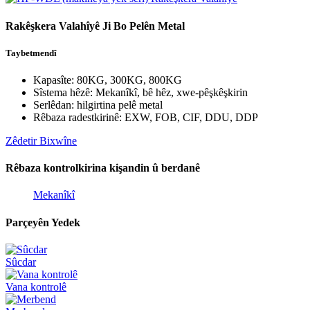
Rakêşkera Valahîyê Ji Bo Pelên Metal
Taybetmendî
Kapasîte: 80KG, 300KG, 800KG
Sîstema hêzê: Mekanîkî, bê hêz, xwe-pêşkêşkirin
Serlêdan: hilgirtina pelê metal
Rêbaza radestkirinê: EXW, FOB, CIF, DDU, DDP
Zêdetir Bixwîne
Rêbaza kontrolkirina kişandin û berdanê
Mekanîkî
Parçeyên Yedek
Sûcdar
Vana kontrolê