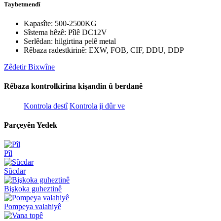
Taybetmendî
Kapasîte: 500-2500KG
Sîstema hêzê: Pîlê DC12V
Serlêdan: hilgirtina pelê metal
Rêbaza radestkirinê: EXW, FOB, CIF, DDU, DDP
Zêdetir Bixwîne
Rêbaza kontrolkirina kişandin û berdanê
Kontrola destî
Kontrola ji dûr ve
Parçeyên Yedek
Pîl
Sûcdar
Bişkoka guheztinê
Pompeya valahiyê