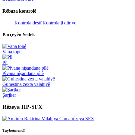
Rêbaza kontrolê
Kontrola destî
Kontrola ji dûr ve
Parçeyên Yedek
Vana topê
Pîl
Pîvana nîşandana pîlê
Guhestina zexta valahiyê
Şarjker
Rêzeya HP-SFX
Taybetmendî