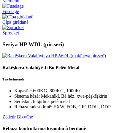
Merbend
Fuselage
Çîpa girêdanê
Sprocket
Seriya HP WDL (pir-serî)
Rakêşkera Valahîyê Ji Bo Pelên Metal
Taybetmendî
Kapasîte: 600KG, 800KG, 1000KG
Sîstema hêzê: Mekanîkî, Bê hêz, xwe-pêşkêşkirin
Serlêdan: hilgirtina pelê metal
Rêbaza radestkirinê: EXW, FOB, CIF, DDU, DDP
Zêdetir Bixwîne
Rêbaza kontrolkirina kişandin û berdanê