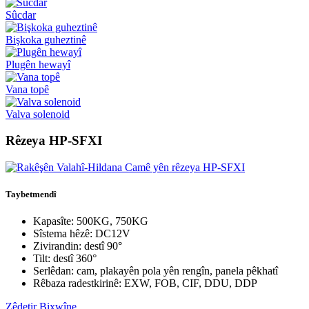
Sûcdar
Bişkoka guheztinê
Plugên hewayî
Vana topê
Valva solenoid
Rêzeya HP-SFXI
Taybetmendî
Kapasîte: 500KG, 750KG
Sîstema hêzê: DC12V
Zivirandin: destî 90°
Tilt: destî 360°
Serlêdan: cam, plakayên pola yên rengîn, panela pêkhatî
Rêbaza radestkirinê: EXW, FOB, CIF, DDU, DDP
Zêdetir Bixwîne