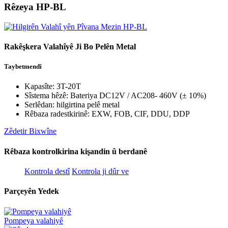
Rêzeya HP-BL
Rakêşkera Valahîyê Ji Bo Pelên Metal
Taybetmendî
Kapasîte: 3T-20T
Sîstema hêzê: Bateriya DC12V / AC208- 460V (± 10%)
Serlêdan: hilgirtina pelê metal
Rêbaza radestkirinê: EXW, FOB, CIF, DDU, DDP
Zêdetir Bixwîne
Rêbaza kontrolkirina kişandin û berdanê
Kontrola destî
Kontrola ji dûr ve
Parçeyên Yedek
Pompeya valahiyê