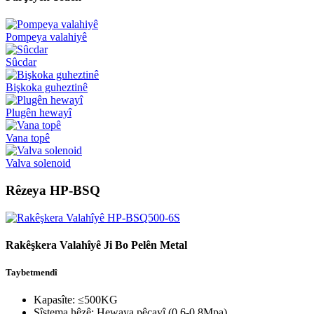
Pompeya valahiyê
Sûcdar
Bişkoka guheztinê
Plugên hewayî
Vana topê
Valva solenoid
Rêzeya HP-BSQ
Rakêşkera Valahîyê Ji Bo Pelên Metal
Taybetmendî
Kapasîte: ≤500KG
Sîstema hêzê: Hewaya pêçayî (0.6-0.8Mpa)