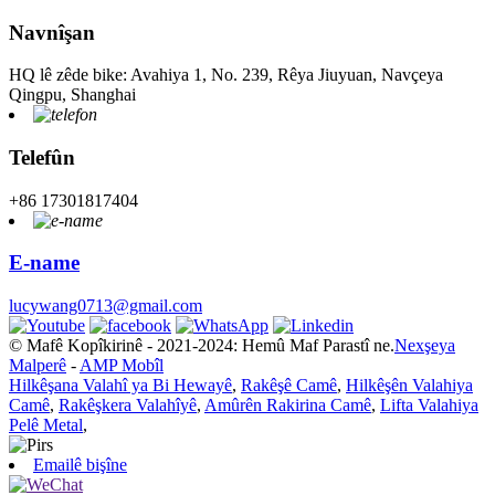
Navnîşan
HQ lê zêde bike: Avahiya 1, No. 239, Rêya Jiuyuan, Navçeya
Qingpu, Shanghai
Telefûn
+86 17301817404
E-name
lucywang0713@gmail.com
© Mafê Kopîkirinê - 2021-2024: Hemû Maf Parastî ne.
Nexşeya
Malperê
-
AMP Mobîl
Hilkêşana Valahî ya Bi Hewayê
,
Rakêşê Camê
,
Hilkêşên Valahiya
Camê
,
Rakêşkera Valahîyê
,
Amûrên Rakirina Camê
,
Lifta Valahiya
Pelê Metal
,
Emailê bişîne