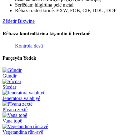
Serlêdan: hilgirtina pelê metal
Rêbaza radestkirinê: EXW, FOB, CIF, DDU, DDP
Zêdetir Bixwîne
Rêbaza kontrolkirina kişandin û berdanê
Kontrola destî
Parçeyên Yedek
Gûndir
Sûcdar
Jeneratora valahiyê
Pîvana zextê
Vana topê
Veqetandina rûn-avê