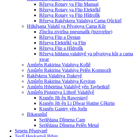
Rêzeya Rotary ya Flip Manual
Rêzeya Rotary ya Flip Elektrîkî
Rêzeya Rotary ya Flip Hîdrolîk
Rêzeya Rakêşkera Valahiya Cama Qûçkirî
Hilkêşana Valahî ya Pêvajoya Cama Kûr
Zîncîra zivirîna pneumatîk (bizivirîne)
Rêzeya Flip a Destan
Rêzeya Elektrîkî ya Flip
Rêzeya Flip a Hîdrolîk
Rêzeya hildana valahiyê ya pêvajoya kûr a cama
xwar
Amûrên Rakirina Valahiya Koîlê
Amûrên Rakirina Valahiya Pelên Kompozît
Rakêşkera Valahiya Trakeyê
Amûrên Rakirina Valahiya Keviran
Amûrên Hilgirtina Valahîyê yên Taybetkirî
Amûrên Piştgiriya Lifterê Valahîyê
Kranên Jib ên Rawestayî
Kranên Jib ên Li Dîwar Hatine Çêkirin
Kranên Gantry yên Jorîn
Bikaranînî
Serlêdana Dîmena Cam
Serlêdana Dîmena Pelên Metal
Sepeta Pêşniyarê
Tevlî Hevkariyê Bibin