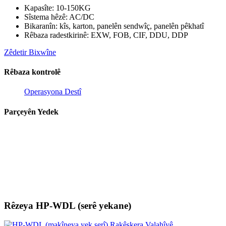
Kapasîte: 10-150KG
Sîstema hêzê: AC/DC
Bikaranîn: kîs, karton, panelên sendwîç, panelên pêkhatî
Rêbaza radestkirinê: EXW, FOB, CIF, DDU, DDP
Zêdetir Bixwîne
Rêbaza kontrolê
Operasyona Destî
Parçeyên Yedek
Rêzeya HP-WDL (serê yekane)