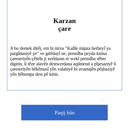
Karzan
çare
Ji bo demek dirêj, em bi nirxa "Kalîte mijara herheyî ya
pargîdaniyê ye" ve girêdayî ne, prensîba peyda kirina
çareseriyên çêtirîn ji xerîdaran re wekî prensîba rêber
digirin, û rêze alavên destwerdana aqilmend a pîşesaziyê û
çareseriyên bêkêmasî yên valahiyê bi avantajên pêşbaziyê
yên bêhempa dest pê kirin.
Paqij bûn