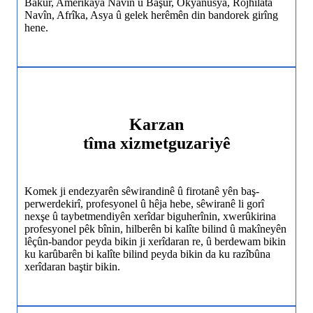
Bakur, Amerîkaya Navîn û Başûr, Okyanûsya, Rojhilata
Navîn, Afrîka, Asya û gelek herêmên din bandorek girîng
hene.
Karzan
tîma xizmetguzariyê
Komek ji endezyarên sêwirandinê û firotanê yên baş-
perwerdekirî, profesyonel û hêja hebe, sêwiranê li gorî
nexşe û taybetmendiyên xerîdar biguherînin, xwerûkirina
profesyonel pêk bînin, hilberên bi kalîte bilind û makîneyên
lêçûn-bandor peyda bikin ji xerîdaran re, û berdewam bikin
ku karûbarên bi kalîte bilind peyda bikin da ku razîbûna
xerîdaran baştir bikin.