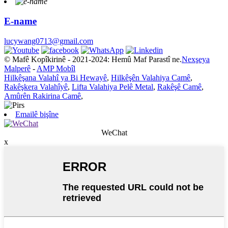
E-name
lucywang0713@gmail.com
© Mafê Kopîkirinê - 2021-2024: Hemû Maf Parastî ne.
Nexşeya
Malperê
-
AMP Mobîl
Hilkêşana Valahî ya Bi Hewayê
,
Hilkêşên Valahiya Camê
,
Rakêşkera Valahîyê
,
Lifta Valahiya Pelê Metal
,
Rakêşê Camê
,
Amûrên Rakirina Camê
,
Emailê bişîne
WeChat
x