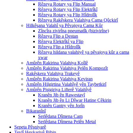
Rêzeya Rotary ya Flip Manual
Rêzeya Rotary ya Flip Elektrîkî
Rêzeya Rotary ya Flip Hîdrolîk
Rêzeya Rakêşkera Valahiya Cama Qûçkirî
Hilkêşana Valahî ya Pêvajoya Cama Kûr
Zîncîra zivirîna pneumatîk (bizivirîne)
Rêzeya Flip a Destan
Rêzeya Elektrîkî ya Flip
Rêzeya Flip a Hîdrolîk
Rêzeya hildana valahiyê ya pêvajoya kûr a cama
xwar
Amûrên Rakirina Valahiya Koîlê
Amûrên Rakirina Valahiya Pelên Kompozît
Rakêşkera Valahiya Trakeyê
Amûrên Rakirina Valahiya Keviran
Amûrên Hilgirtina Valahîyê yên Taybetkirî
Amûrên Piştgiriya Lifterê Valahîyê
Kranên Jib ên Rawestayî
Kranên Jib ên Li Dîwar Hatine Çêkirin
Kranên Gantry yên Jorîn
Bikaranînî
Serlêdana Dîmena Cam
Serlêdana Dîmena Pelên Metal
Sepeta Pêşniyarê
Tevlî Hevkariyê Bibin