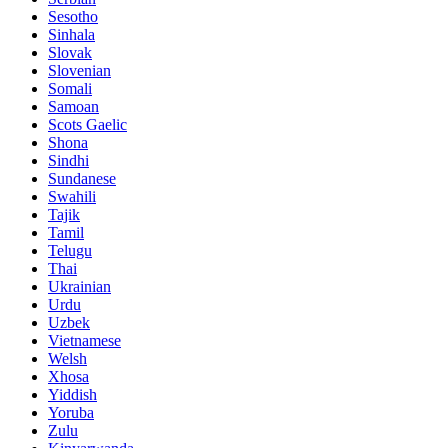
Sesotho
Sinhala
Slovak
Slovenian
Somali
Samoan
Scots Gaelic
Shona
Sindhi
Sundanese
Swahili
Tajik
Tamil
Telugu
Thai
Ukrainian
Urdu
Uzbek
Vietnamese
Welsh
Xhosa
Yiddish
Yoruba
Zulu