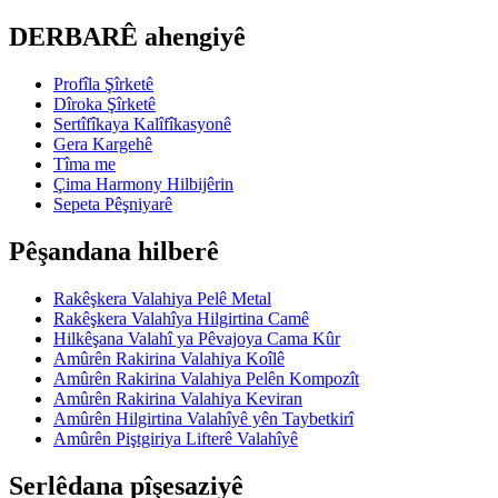
DERBARÊ ahengiyê
Profîla Şîrketê
Dîroka Şîrketê
Sertîfîkaya Kalîfîkasyonê
Gera Kargehê
Tîma me
Çima Harmony Hilbijêrin
Sepeta Pêşniyarê
Pêşandana hilberê
Rakêşkera Valahiya Pelê Metal
Rakêşkera Valahîya Hilgirtina Camê
Hilkêşana Valahî ya Pêvajoya Cama Kûr
Amûrên Rakirina Valahiya Koîlê
Amûrên Rakirina Valahiya Pelên Kompozît
Amûrên Rakirina Valahiya Keviran
Amûrên Hilgirtina Valahîyê yên Taybetkirî
Amûrên Piştgiriya Lifterê Valahîyê
Serlêdana pîşesaziyê