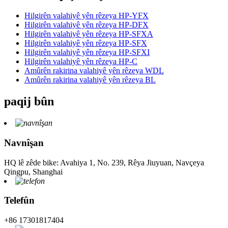
Hilgirên valahiyê yên rêzeya HP-YFX
Hilgirên valahiyê yên rêzeya HP-DFX
Hilgirên valahiyê yên rêzeya HP-SFXA
Hilgirên valahiyê yên rêzeya HP-SFX
Hilgirên valahiyê yên rêzeya HP-SFXI
Hilgirên valahiyê yên rêzeya HP-C
Amûrên rakirina valahiyê yên rêzeya WDL
Amûrên rakirina valahiyê yên rêzeya BL
paqij bûn
Navnîşan
HQ lê zêde bike: Avahiya 1, No. 239, Rêya Jiuyuan, Navçeya
Qingpu, Shanghai
Telefûn
+86 17301817404