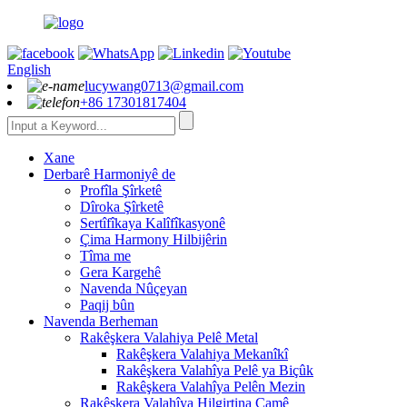
English
lucywang0713@gmail.com
+86 17301817404
Xane
Derbarê Harmoniyê de
Profîla Şîrketê
Dîroka Şîrketê
Sertîfîkaya Kalîfîkasyonê
Çima Harmony Hilbijêrin
Tîma me
Gera Kargehê
Navenda Nûçeyan
Paqij bûn
Navenda Berheman
Rakêşkera Valahiya Pelê Metal
Rakêşkera Valahiya Mekanîkî
Rakêşkera Valahîya Pelê ya Biçûk
Rakêşkera Valahîya Pelên Mezin
Rakêşkera Valahîya Hilgirtina Camê