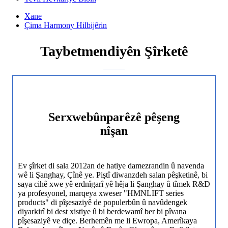
Xane
Çima Harmony Hilbijêrin
Taybetmendiyên Şîrketê
Serxwebûnparêzê pêşeng
nîşan
Ev şîrket di sala 2012an de hatiye damezrandin û navenda
wê li Şanghay, Çînê ye. Piştî diwanzdeh salan pêşketinê, bi
saya cihê xwe yê erdnîgarî yê hêja li Şanghay û tîmek R&D
ya profesyonel, marqeya xweser "HMNLIFT series
products" di pîşesaziyê de populerbûn û navûdengek
diyarkirî bi dest xistiye û bi berdewamî ber bi pîvana
pîşesaziyê ve diçe. Berhemên me li Ewropa, Amerîkaya