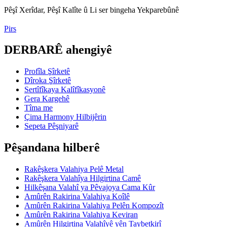
Pêşî Xerîdar, Pêşî Kalîte û Li ser bingeha Yekparebûnê
Pirs
DERBARÊ ahengiyê
Profîla Şîrketê
Dîroka Şîrketê
Sertîfîkaya Kalîfîkasyonê
Gera Kargehê
Tîma me
Çima Harmony Hilbijêrin
Sepeta Pêşniyarê
Pêşandana hilberê
Rakêşkera Valahiya Pelê Metal
Rakêşkera Valahîya Hilgirtina Camê
Hilkêşana Valahî ya Pêvajoya Cama Kûr
Amûrên Rakirina Valahiya Koîlê
Amûrên Rakirina Valahiya Pelên Kompozît
Amûrên Rakirina Valahiya Keviran
Amûrên Hilgirtina Valahîyê yên Taybetkirî