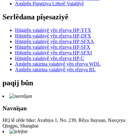
Amûrên Piştgiriya Lifterê Valahîyê
Serlêdana pîşesaziyê
Hilgirên valahiyê yên rêzeya HP-YFX
Hilgirên valahiyê yên rêzeya HP-DFX
Hilgirên valahiyê yên rêzeya HP-SFXA
Hilgirên valahiyê yên rêzeya HP-SFX
Hilgirên valahiyê yên rêzeya HP-SFXI
Hilgirên valahiyê yên rêzeya HP-C
Amûrên rakirina valahiyê yên rêzeya WDL
Amûrên rakirina valahiyê yên rêzeya BL
paqij bûn
Navnîşan
HQ lê zêde bike: Avahiya 1, No. 239, Rêya Jiuyuan, Navçeya
Qingpu, Shanghai