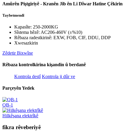
Amûrên Piştgiriyê - Kranên Jib ên Li Dîwar Hatine Çêkirin
Taybetmendî
Kapasîte: 250-2000KG
Sîstema hêzê: AC206-460V (±%10)
Rêbaza radestkirinê: EXW, FOB, CIF, DDU, DDP
Xwesazkirin
Zêdetir Bixwîne
Rêbaza kontrolkirina kişandin û berdanê
Kontrola destî
Kontrola ji dûr ve
Parçeyên Yedek
QB-1
Hilkêşana elektrîkê
fikra rêveberiyê