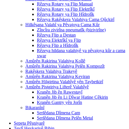
Rêzeya Rotary ya Flip Manual
Rêzeya Rotary ya Flip Elektrîkî
Rêzeya Rotary ya Flip Hîdrolîk
Rêzeya Rakêşkera Valahiya Cama Qûçkirî
Hilkêşana Valahî ya Pêvajoya Cama Kûr
Zîncîra zivirîna pneumatîk (bizivirîne)
Rêzeya Flip a Destan
Rêzeya Elektrîkî ya Flip
Rêzeya Flip a Hîdrolîk
Rêzeya hildana valahiyê ya pêvajoya kûr a cama
xwar
Amûrên Rakirina Valahiya Koîlê
Amûrên Rakirina Valahiya Pelên Kompozît
Rakêşkera Valahiya Trakeyê
Amûrên Rakirina Valahiya Keviran
Amûrên Hilgirtina Valahîyê yên Taybetkirî
Amûrên Piştgiriya Lifterê Valahîyê
Kranên Jib ên Rawestayî
Kranên Jib ên Li Dîwar Hatine Çêkirin
Kranên Gantry yên Jorîn
Bikaranînî
Serlêdana Dîmena Cam
Serlêdana Dîmena Pelên Metal
Sepeta Pêşniyarê
Tevlî Hevkariyê Bibin