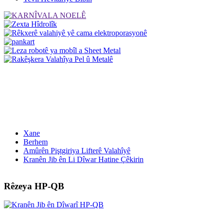
Xane
Berhem
Amûrên Piştgiriya Lifterê Valahîyê
Kranên Jib ên Li Dîwar Hatine Çêkirin
Rêzeya HP-QB