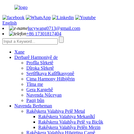
English
lucywang0713@gmail.com
+86 17301817404
Xane
Derbarê Harmoniyê de
Profîla Şîrketê
Dîroka Şîrketê
Sertîfîkaya Kalîfîkasyonê
Çima Harmony Hilbijêrin
Tîma me
Gera Kargehê
Navenda Nûçeyan
Paqij bûn
Navenda Berheman
Rakêşkera Valahiya Pelê Metal
Rakêşkera Valahiya Mekanîkî
Rakêşkera Valahîya Pelê ya Biçûk
Rakêşkera Valahîya Pelên Mezin
Rakêşkera Valahîya Hilgirtina Camê