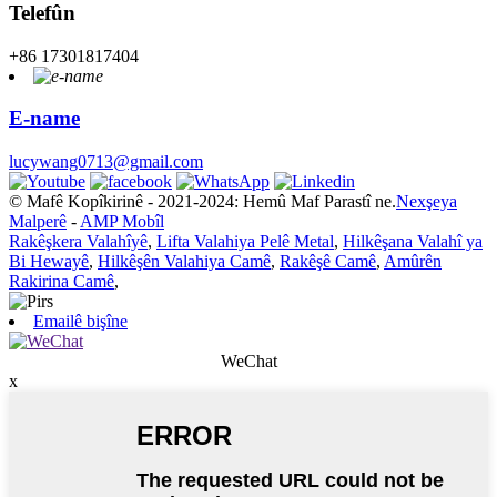
Telefûn
+86 17301817404
E-name
lucywang0713@gmail.com
© Mafê Kopîkirinê - 2021-2024: Hemû Maf Parastî ne.
Nexşeya
Malperê
-
AMP Mobîl
Rakêşkera Valahîyê
,
Lifta Valahiya Pelê Metal
,
Hilkêşana Valahî ya
Bi Hewayê
,
Hilkêşên Valahiya Camê
,
Rakêşê Camê
,
Amûrên
Rakirina Camê
,
Emailê bişîne
WeChat
x