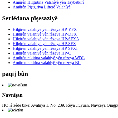
Amûrên Hilgirtina Valahîyê yên Taybetkirî
Amûrên Piştgiriya Lifterê Valahîyê
Serlêdana pîşesaziyê
Hilgirên valahiyê yên rêzeya HP-YFX
Hilgirên valahiyê yên rêzeya HP-DFX
Hilgirên valahiyê yên rêzeya HP-SFXA
Hilgirên valahiyê yên rêzeya HP-SFX
Hilgirên valahiyê yên rêzeya HP-SFXI
Hilgirên valahiyê yên rêzeya HP-C
Amûrên rakirina valahiyê yên rêzeya WDL
Amûrên rakirina valahiyê yên rêzeya BL
paqij bûn
Navnîşan
HQ lê zêde bike: Avahiya 1, No. 239, Rêya Jiuyuan, Navçeya Qingp