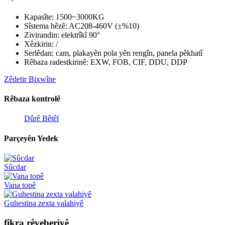
Kapasîte: 1500~3000KG
Sîstema hêzê: AC208-460V (±%10)
Zivirandin: elektrîkî 90°
Xêzkirin: /
Serlêdan: cam, plakayên pola yên rengîn, panela pêkhatî
Rêbaza radestkirinê: EXW, FOB, CIF, DDU, DDP
Zêdetir Bixwîne
Rêbaza kontrolê
Dûrê Bêtêl
Parçeyên Yedek
Sûcdar
Vana topê
Guhestina zexta valahiyê
fikra rêveberiyê