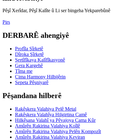
Pêşî Xerîdar, Pêşî Kalîte û Li ser bingeha Yekparebûnê
Pirs
DERBARÊ ahengiyê
Profîla Şîrketê
Dîroka Şîrketê
Sertîfîkaya Kalîfîkasyonê
Gera Kargehê
Tîma me
Çima Harmony Hilbijêrin
Sepeta Pêşniyarê
Pêşandana hilberê
Rakêşkera Valahiya Pelê Metal
Rakêşkera Valahîya Hilgirtina Camê
Hilkêşana Valahî ya Pêvajoya Cama Kûr
Amûrên Rakirina Valahiya Koîlê
Amûrên Rakirina Valahiya Pelên Kompozît
Amûrên Rakirina Valahiya Keviran