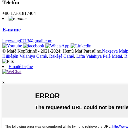
Telefûn
+86 17301817404
E-name
lucywang0713@gmail.com
© Mafê Kopîkirinê - 2021-2024: Hemû Maf Parastî ne.
Nexşeya Malp
Hilkêşên Valahiya Camê
,
Rakêşê Camê
,
Lifta Valahiya Pelê Metal
,
R
Emailê bişîne
x