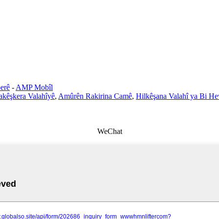
erê
-
AMP Mobîl
akêşkera Valahîyê
,
Amûrên Rakirina Camê
,
Hilkêşana Valahî ya Bi H
WeChat