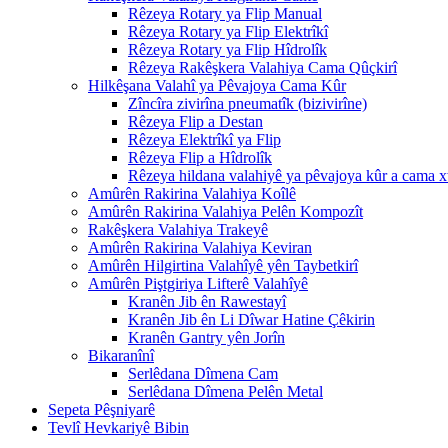
Rêzeya Rotary ya Flip Manual
Rêzeya Rotary ya Flip Elektrîkî
Rêzeya Rotary ya Flip Hîdrolîk
Rêzeya Rakêşkera Valahiya Cama Qûçkirî
Hilkêşana Valahî ya Pêvajoya Cama Kûr
Zîncîra zivirîna pneumatîk (bizivirîne)
Rêzeya Flip a Destan
Rêzeya Elektrîkî ya Flip
Rêzeya Flip a Hîdrolîk
Rêzeya hildana valahiyê ya pêvajoya kûr a cama 
Amûrên Rakirina Valahiya Koîlê
Amûrên Rakirina Valahiya Pelên Kompozît
Rakêşkera Valahiya Trakeyê
Amûrên Rakirina Valahiya Keviran
Amûrên Hilgirtina Valahîyê yên Taybetkirî
Amûrên Piştgiriya Lifterê Valahîyê
Kranên Jib ên Rawestayî
Kranên Jib ên Li Dîwar Hatine Çêkirin
Kranên Gantry yên Jorîn
Bikaranînî
Serlêdana Dîmena Cam
Serlêdana Dîmena Pelên Metal
Sepeta Pêşniyarê
Tevlî Hevkariyê Bibin