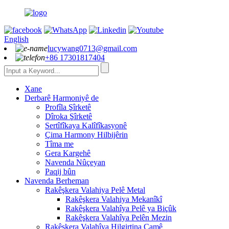
English
lucywang0713@gmail.com
+86 17301817404
Xane
Derbarê Harmoniyê de
Profîla Şîrketê
Dîroka Şîrketê
Sertîfîkaya Kalîfîkasyonê
Çima Harmony Hilbijêrin
Tîma me
Gera Kargehê
Navenda Nûçeyan
Paqij bûn
Navenda Berheman
Rakêşkera Valahiya Pelê Metal
Rakêşkera Valahiya Mekanîkî
Rakêşkera Valahîya Pelê ya Biçûk
Rakêşkera Valahîya Pelên Mezin
Rakêşkera Valahîya Hilgirtina Camê