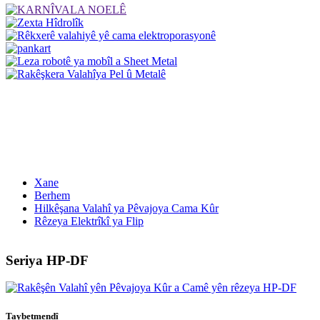
Xane
Berhem
Hilkêşana Valahî ya Pêvajoya Cama Kûr
Rêzeya Elektrîkî ya Flip
Seriya HP-DF
Taybetmendî