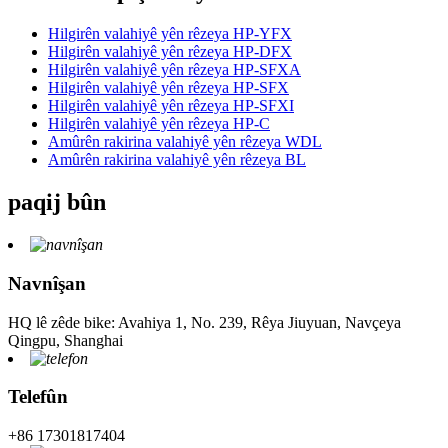
Hilgirên valahiyê yên rêzeya HP-YFX
Hilgirên valahiyê yên rêzeya HP-DFX
Hilgirên valahiyê yên rêzeya HP-SFXA
Hilgirên valahiyê yên rêzeya HP-SFX
Hilgirên valahiyê yên rêzeya HP-SFXI
Hilgirên valahiyê yên rêzeya HP-C
Amûrên rakirina valahiyê yên rêzeya WDL
Amûrên rakirina valahiyê yên rêzeya BL
paqij bûn
Navnîşan
HQ lê zêde bike: Avahiya 1, No. 239, Rêya Jiuyuan, Navçeya
Qingpu, Shanghai
Telefûn
+86 17301817404