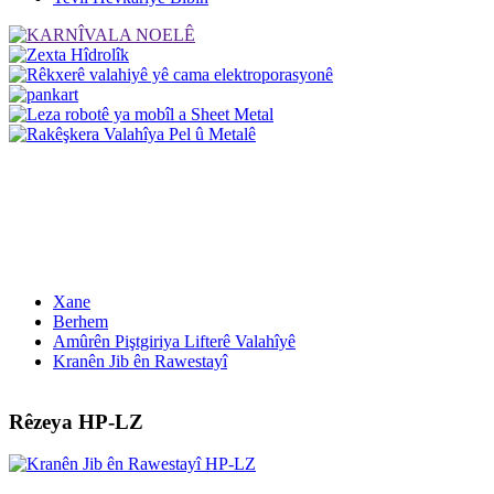
Xane
Berhem
Amûrên Piştgiriya Lifterê Valahîyê
Kranên Jib ên Rawestayî
Rêzeya HP-LZ