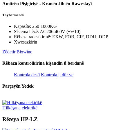
Amûrên Piştgiriyê - Kranên Jib ên Rawestayî
Taybetmendî
Kapasîte: 250-1000KG
Sîstema hêzê: AC206-460V (±%10)
Rêbaza radestkirinê: EXW, FOB, CIF, DDU, DDP
Xwesazkirin
Zêdetir Bixwîne
Rêbaza kontrolkirina kişandin û berdanê
Kontrola destî
Kontrola ji dûr ve
Parçeyên Yedek
Hilkêşana elektrîkê
Rêzeya HP-LZ