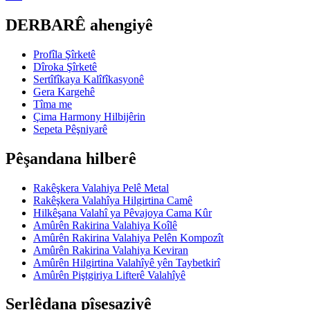
DERBARÊ ahengiyê
Profîla Şîrketê
Dîroka Şîrketê
Sertîfîkaya Kalîfîkasyonê
Gera Kargehê
Tîma me
Çima Harmony Hilbijêrin
Sepeta Pêşniyarê
Pêşandana hilberê
Rakêşkera Valahiya Pelê Metal
Rakêşkera Valahîya Hilgirtina Camê
Hilkêşana Valahî ya Pêvajoya Cama Kûr
Amûrên Rakirina Valahiya Koîlê
Amûrên Rakirina Valahiya Pelên Kompozît
Amûrên Rakirina Valahiya Keviran
Amûrên Hilgirtina Valahîyê yên Taybetkirî
Amûrên Piştgiriya Lifterê Valahîyê
Serlêdana pîşesaziyê