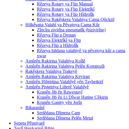
Rêzeya Rotary ya Flip Manual
Rêzeya Rotary ya Flip Elektrîkî
Rêzeya Rotary ya Flip Hîdrolîk
Rêzeya Rakêşkera Valahiya Cama Qûçkirî
Hilkêşana Valahî ya Pêvajoya Cama Kûr
Zîncîra zivirîna pneumatîk (bizivirîne)
Rêzeya Flip a Destan
Rêzeya Elektrîkî ya Flip
Rêzeya Flip a Hîdrolîk
Rêzeya hildana valahiyê ya pêvajoya kûr a cama
xwar
Amûrên Rakirina Valahiya Koîlê
Amûrên Rakirina Valahiya Pelên Kompozît
Rakêşkera Valahiya Trakeyê
Amûrên Rakirina Valahiya Keviran
Amûrên Hilgirtina Valahîyê yên Taybetkirî
Amûrên Piştgiriya Lifterê Valahîyê
Kranên Jib ên Rawestayî
Kranên Jib ên Li Dîwar Hatine Çêkirin
Kranên Gantry yên Jorîn
Bikaranînî
Serlêdana Dîmena Cam
Serlêdana Dîmena Pelên Metal
Sepeta Pêşniyarê
Tevlî Hevkariyê Bibin