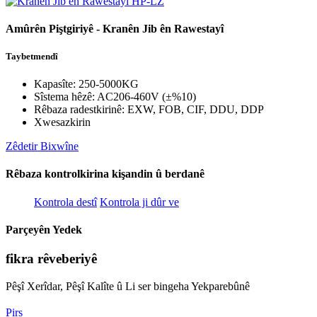
Amûrên Piştgiriyê - Kranên Jib ên Rawestayî
Taybetmendî
Kapasîte: 250-5000KG
Sîstema hêzê: AC206-460V (±%10)
Rêbaza radestkirinê: EXW, FOB, CIF, DDU, DDP
Xwesazkirin
Zêdetir Bixwîne
Rêbaza kontrolkirina kişandin û berdanê
Kontrola destî
Kontrola ji dûr ve
Parçeyên Yedek
fikra rêveberiyê
Pêşî Xerîdar, Pêşî Kalîte û Li ser bingeha Yekparebûnê
Pirs