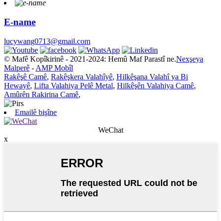
E-name
lucywang0713@gmail.com
© Mafê Kopîkirinê - 2021-2024: Hemû Maf Parastî ne.
Nexşeya
Malperê
-
AMP Mobîl
Rakêşê Camê
,
Rakêşkera Valahîyê
,
Hilkêşana Valahî ya Bi
Hewayê
,
Lifta Valahiya Pelê Metal
,
Hilkêşên Valahiya Camê
,
Amûrên Rakirina Camê
,
Emailê bişîne
WeChat
x