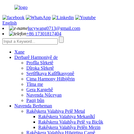
English
lucywang0713@gmail.com
+86 17301817404
Xane
Derbarê Harmoniyê de
Profîla Şîrketê
Dîroka Şîrketê
Sertîfîkaya Kalîfîkasyonê
Çima Harmony Hilbijêrin
Tîma me
Gera Kargehê
Navenda Nûçeyan
Paqij bûn
Navenda Berheman
Rakêşkera Valahiya Pelê Metal
Rakêşkera Valahiya Mekanîkî
Rakêşkera Valahîya Pelê ya Biçûk
Rakêşkera Valahîya Pelên Mezin
Rakêşkera Valahîya Hilgirtina Camê