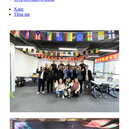
Xane
Tîma me