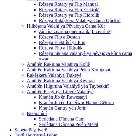
Rêzeya Rotary ya Flip Manual
Rêzeya Rotary ya Flip Elektrîkî
Rêzeya Rotary ya Flip Hîdrolîk
Rêzeya Rakêşkera Valahiya Cama Qûçkirî
Hilkêşana Valahî ya Pêvajoya Cama Kûr
Zîncîra zivirîna pneumatîk (bizivirîne)
Rêzeya Flip a Destan
Rêzeya Elektrîkî ya Flip
Rêzeya Flip a Hîdrolîk
Rêzeya hildana valahiyê ya pêvajoya kûr a cama
xwar
Amûrên Rakirina Valahiya Koîlê
Amûrên Rakirina Valahiya Pelên Kompozît
Rakêşkera Valahiya Trakeyê
Amûrên Rakirina Valahiya Keviran
Amûrên Hilgirtina Valahîyê yên Taybetkirî
Amûrên Piştgiriya Lifterê Valahîyê
Kranên Jib ên Rawestayî
Kranên Jib ên Li Dîwar Hatine Çêkirin
Kranên Gantry yên Jorîn
Bikaranînî
Serlêdana Dîmena Cam
Serlêdana Dîmena Pelên Metal
Sepeta Pêşniyarê
Tevlî Hevkariyê Bibin