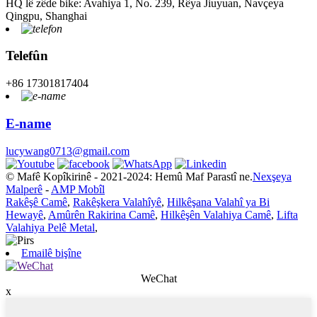
HQ lê zêde bike: Avahiya 1, No. 239, Rêya Jiuyuan, Navçeya
Qingpu, Shanghai
Telefûn
+86 17301817404
E-name
lucywang0713@gmail.com
© Mafê Kopîkirinê - 2021-2024: Hemû Maf Parastî ne.
Nexşeya
Malperê
-
AMP Mobîl
Rakêşê Camê
,
Rakêşkera Valahîyê
,
Hilkêşana Valahî ya Bi
Hewayê
,
Amûrên Rakirina Camê
,
Hilkêşên Valahiya Camê
,
Lifta
Valahiya Pelê Metal
,
Emailê bişîne
WeChat
x