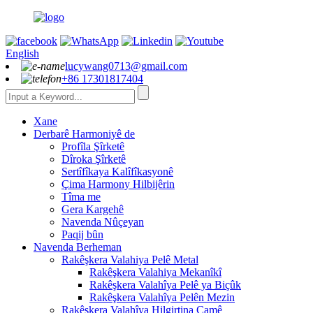
English
lucywang0713@gmail.com
+86 17301817404
Xane
Derbarê Harmoniyê de
Profîla Şîrketê
Dîroka Şîrketê
Sertîfîkaya Kalîfîkasyonê
Çima Harmony Hilbijêrin
Tîma me
Gera Kargehê
Navenda Nûçeyan
Paqij bûn
Navenda Berheman
Rakêşkera Valahiya Pelê Metal
Rakêşkera Valahiya Mekanîkî
Rakêşkera Valahîya Pelê ya Biçûk
Rakêşkera Valahîya Pelên Mezin
Rakêşkera Valahîya Hilgirtina Camê