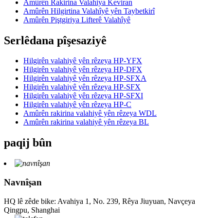
Amûrên Rakirina Valahiya Keviran
Amûrên Hilgirtina Valahîyê yên Taybetkirî
Amûrên Piştgiriya Lifterê Valahîyê
Serlêdana pîşesaziyê
Hilgirên valahiyê yên rêzeya HP-YFX
Hilgirên valahiyê yên rêzeya HP-DFX
Hilgirên valahiyê yên rêzeya HP-SFXA
Hilgirên valahiyê yên rêzeya HP-SFX
Hilgirên valahiyê yên rêzeya HP-SFXI
Hilgirên valahiyê yên rêzeya HP-C
Amûrên rakirina valahiyê yên rêzeya WDL
Amûrên rakirina valahiyê yên rêzeya BL
paqij bûn
Navnîşan
HQ lê zêde bike: Avahiya 1, No. 239, Rêya Jiuyuan, Navçeya
Qingpu, Shanghai