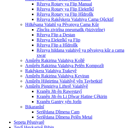
Rêzeya Rotary ya Flip Manual
Rêzeya Rotary ya Flip Elektrîkî
Rêzeya Rotary ya Flip Hîdrolîk
Rêzeya Rakêşkera Valahiya Cama Qûçkirî
Hilkêşana Valahî ya Pêvajoya Cama Kûr
Zîncîra zivirîna pneumatîk (bizivirîne)
Rêzeya Flip a Destan
Rêzeya Elektrîkî ya Flip
Rêzeya Flip a Hîdrolîk
Rêzeya hildana valahiyê ya pêvajoya kûr a cama
xwar
Amûrên Rakirina Valahiya Koîlê
Amûrên Rakirina Valahiya Pelên Kompozît
Rakêşkera Valahiya Trakeyê
Amûrên Rakirina Valahiya Keviran
Amûrên Hilgirtina Valahîyê yên Taybetkirî
Amûrên Piştgiriya Lifterê Valahîyê
Kranên Jib ên Rawestayî
Kranên Jib ên Li Dîwar Hatine Çêkirin
Kranên Gantry yên Jorîn
Bikaranînî
Serlêdana Dîmena Cam
Serlêdana Dîmena Pelên Metal
Sepeta Pêşniyarê
Tevlî Hevkariyê Bibin