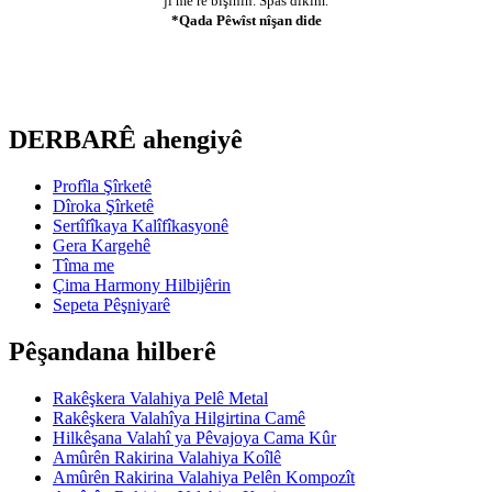
ji me re bişînin. Spas dikim.
*Qada Pêwîst nîşan dide
DERBARÊ ahengiyê
Profîla Şîrketê
Dîroka Şîrketê
Sertîfîkaya Kalîfîkasyonê
Gera Kargehê
Tîma me
Çima Harmony Hilbijêrin
Sepeta Pêşniyarê
Pêşandana hilberê
Rakêşkera Valahiya Pelê Metal
Rakêşkera Valahîya Hilgirtina Camê
Hilkêşana Valahî ya Pêvajoya Cama Kûr
Amûrên Rakirina Valahiya Koîlê
Amûrên Rakirina Valahiya Pelên Kompozît