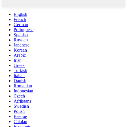
English
French
German
Portuguese
Spanish
Russian
Japanese
Korean
Arabic
Irish
Greek
Turkish
Italian
Danish
Romanian
Indonesian
Czech
Afrikaans
Swedish
Polish
Basque
Catalan
Esperanto