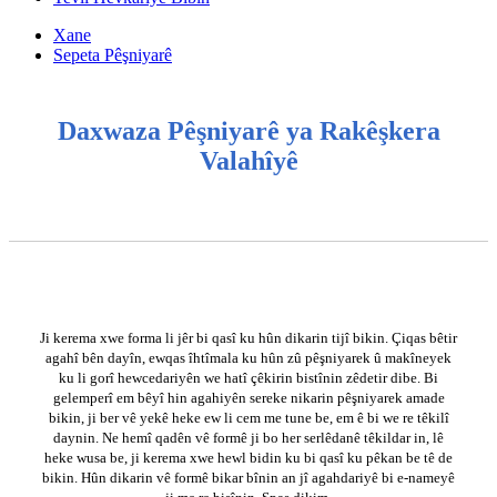
Xane
Sepeta Pêşniyarê
Daxwaza Pêşniyarê ya Rakêşkera
Valahîyê
Ji kerema xwe forma li jêr bi qasî ku hûn dikarin tijî bikin. Çiqas bêtir
agahî bên dayîn, ewqas îhtîmala ku hûn zû pêşniyarek û makîneyek
ku li gorî hewcedariyên we hatî çêkirin bistînin zêdetir dibe. Bi
gelemperî em bêyî hin agahiyên sereke nikarin pêşniyarek amade
bikin, ji ber vê yekê heke ew li cem me tune be, em ê bi we re têkilî
daynin. Ne hemî qadên vê formê ji bo her serlêdanê têkildar in, lê
heke wusa be, ji kerema xwe hewl bidin ku bi qasî ku pêkan be tê de
bikin. Hûn dikarin vê formê bikar bînin an jî agahdariyê bi e-nameyê