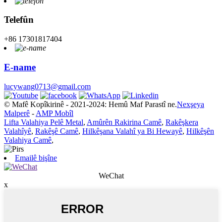
Telefûn
+86 17301817404
E-name
lucywang0713@gmail.com
© Mafê Kopîkirinê - 2021-2024: Hemû Maf Parastî ne.
Nexşeya
Malperê
-
AMP Mobîl
Lifta Valahiya Pelê Metal
,
Amûrên Rakirina Camê
,
Rakêşkera
Valahîyê
,
Rakêşê Camê
,
Hilkêşana Valahî ya Bi Hewayê
,
Hilkêşên
Valahiya Camê
,
Emailê bişîne
WeChat
x