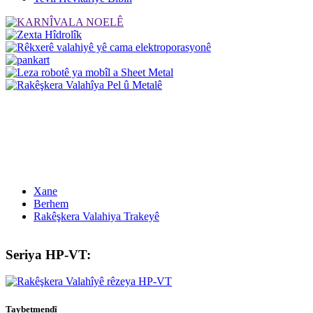
Xane
Berhem
Rakêşkera Valahiya Trakeyê
Seriya HP-VT:
Taybetmendî