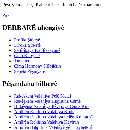
Pêşî Xerîdar, Pêşî Kalîte û Li ser bingeha Yekparebûnê
Pirs
DERBARÊ ahengiyê
Profîla Şîrketê
Dîroka Şîrketê
Sertîfîkaya Kalîfîkasyonê
Gera Kargehê
Tîma me
Çima Harmony Hilbijêrin
Sepeta Pêşniyarê
Pêşandana hilberê
Rakêşkera Valahiya Pelê Metal
Rakêşkera Valahîya Hilgirtina Camê
Hilkêşana Valahî ya Pêvajoya Cama Kûr
Amûrên Rakirina Valahiya Koîlê
Amûrên Rakirina Valahiya Pelên Kompozît
Amûrên Rakirina Valahiya Keviran
Amûrên Hilgirtina Valahîyê yên Taybetkirî