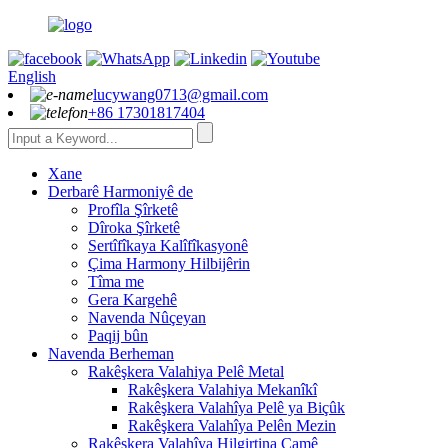
English
lucywang0713@gmail.com
+86 17301817404
Xane
Derbarê Harmoniyê de
Profîla Şîrketê
Dîroka Şîrketê
Sertîfîkaya Kalîfîkasyonê
Çima Harmony Hilbijêrin
Tîma me
Gera Kargehê
Navenda Nûçeyan
Paqij bûn
Navenda Berheman
Rakêşkera Valahiya Pelê Metal
Rakêşkera Valahiya Mekanîkî
Rakêşkera Valahîya Pelê ya Biçûk
Rakêşkera Valahîya Pelên Mezin
Rakêşkera Valahîya Hilgirtina Camê