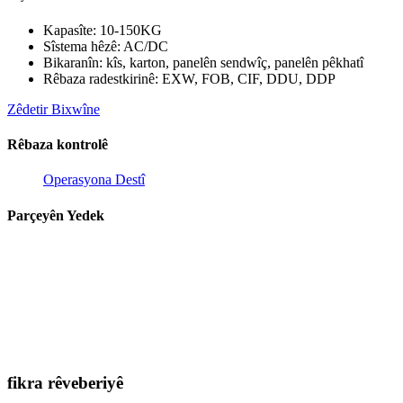
Kapasîte: 10-150KG
Sîstema hêzê: AC/DC
Bikaranîn: kîs, karton, panelên sendwîç, panelên pêkhatî
Rêbaza radestkirinê: EXW, FOB, CIF, DDU, DDP
Zêdetir Bixwîne
Rêbaza kontrolê
Operasyona Destî
Parçeyên Yedek
fikra rêveberiyê