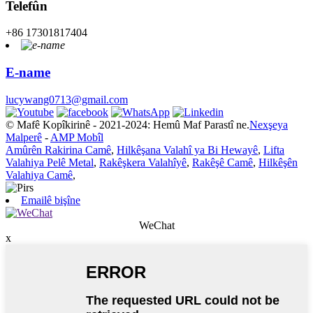
Telefûn
+86 17301817404
E-name
lucywang0713@gmail.com
© Mafê Kopîkirinê - 2021-2024: Hemû Maf Parastî ne.
Nexşeya
Malperê
-
AMP Mobîl
Amûrên Rakirina Camê
,
Hilkêşana Valahî ya Bi Hewayê
,
Lifta
Valahiya Pelê Metal
,
Rakêşkera Valahîyê
,
Rakêşê Camê
,
Hilkêşên
Valahiya Camê
,
Emailê bişîne
WeChat
x