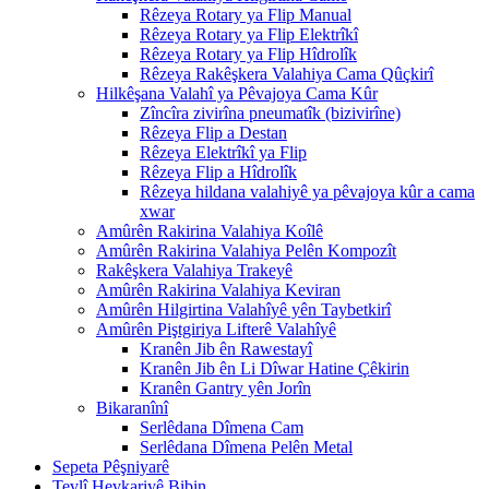
Rêzeya Rotary ya Flip Manual
Rêzeya Rotary ya Flip Elektrîkî
Rêzeya Rotary ya Flip Hîdrolîk
Rêzeya Rakêşkera Valahiya Cama Qûçkirî
Hilkêşana Valahî ya Pêvajoya Cama Kûr
Zîncîra zivirîna pneumatîk (bizivirîne)
Rêzeya Flip a Destan
Rêzeya Elektrîkî ya Flip
Rêzeya Flip a Hîdrolîk
Rêzeya hildana valahiyê ya pêvajoya kûr a cama
xwar
Amûrên Rakirina Valahiya Koîlê
Amûrên Rakirina Valahiya Pelên Kompozît
Rakêşkera Valahiya Trakeyê
Amûrên Rakirina Valahiya Keviran
Amûrên Hilgirtina Valahîyê yên Taybetkirî
Amûrên Piştgiriya Lifterê Valahîyê
Kranên Jib ên Rawestayî
Kranên Jib ên Li Dîwar Hatine Çêkirin
Kranên Gantry yên Jorîn
Bikaranînî
Serlêdana Dîmena Cam
Serlêdana Dîmena Pelên Metal
Sepeta Pêşniyarê
Tevlî Hevkariyê Bibin