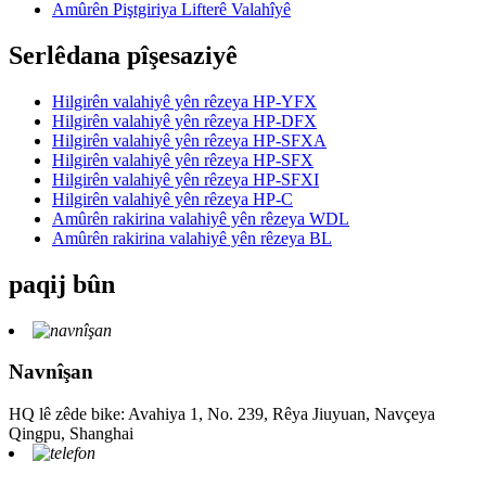
Amûrên Piştgiriya Lifterê Valahîyê
Serlêdana pîşesaziyê
Hilgirên valahiyê yên rêzeya HP-YFX
Hilgirên valahiyê yên rêzeya HP-DFX
Hilgirên valahiyê yên rêzeya HP-SFXA
Hilgirên valahiyê yên rêzeya HP-SFX
Hilgirên valahiyê yên rêzeya HP-SFXI
Hilgirên valahiyê yên rêzeya HP-C
Amûrên rakirina valahiyê yên rêzeya WDL
Amûrên rakirina valahiyê yên rêzeya BL
paqij bûn
Navnîşan
HQ lê zêde bike: Avahiya 1, No. 239, Rêya Jiuyuan, Navçeya
Qingpu, Shanghai