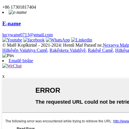
+86 17301817404
E-name
lucywang0713@gmail.com
© Mafê Kopîkirinê - 2021-2024: Hemû Maf Parastî ne.
Nexşeya Malp
Hilkêşên Valahiya Camê
,
Rakêşkera Valahîyê
,
Rakêşê Camê
,
Hilkêş
Emailê bişîne
x