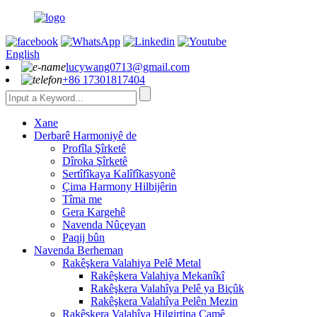
English
lucywang0713@gmail.com
+86 17301817404
Xane
Derbarê Harmoniyê de
Profîla Şîrketê
Dîroka Şîrketê
Sertîfîkaya Kalîfîkasyonê
Çima Harmony Hilbijêrin
Tîma me
Gera Kargehê
Navenda Nûçeyan
Paqij bûn
Navenda Berheman
Rakêşkera Valahiya Pelê Metal
Rakêşkera Valahiya Mekanîkî
Rakêşkera Valahîya Pelê ya Biçûk
Rakêşkera Valahîya Pelên Mezin
Rakêşkera Valahîya Hilgirtina Camê