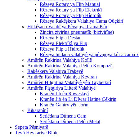
Rêzeya Rotary ya Flip Manual
Rêzeya Rotary ya Flip Elektrîkî
Rêzeya Rotary ya Flip Hîdrolîk
Rêzeya Rakêşkera Valahiya Cama Qûçkirî
Hilkêşana Valahî ya Pêvajoya Cama Kûr
Zîncîra zivirîna pneumatîk (bizivirîne)
Rêzeya Flip a Destan
Rêzeya Elektrîkî ya Flip
Rêzeya Flip a Hîdrolîk
Rêzeya hildana valahiyê ya pêvajoya kûr a cama 
Amûrên Rakirina Valahiya Koîlê
Amûrên Rakirina Valahiya Pelên Kompozît
Rakêşkera Valahiya Trakeyê
Amûrên Rakirina Valahiya Keviran
Amûrên Hilgirtina Valahîyê yên Taybetkirî
Amûrên Piştgiriya Lifterê Valahîyê
Kranên Jib ên Rawestayî
Kranên Jib ên Li Dîwar Hatine Çêkirin
Kranên Gantry yên Jorîn
Bikaranînî
Serlêdana Dîmena Cam
Serlêdana Dîmena Pelên Metal
Sepeta Pêşniyarê
Tevlî Hevkariyê Bibin