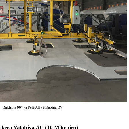
Rakirina 90° ya Pelê Alî yê Kabîna RV
şkera Valahiya AC (10 Mîkrojen)