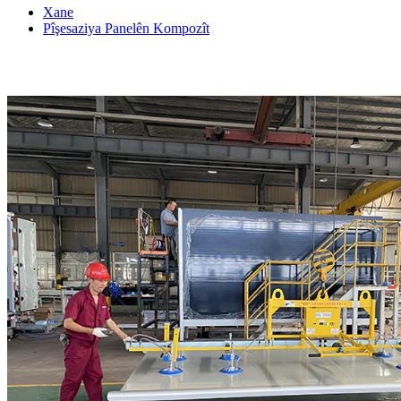
Xane
Pîşesaziya Panelên Kompozît