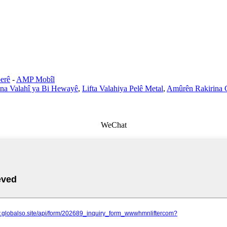
erê
-
AMP Mobîl
ana Valahî ya Bi Hewayê
,
Lifta Valahiya Pelê Metal
,
Amûrên Rakirina
WeChat