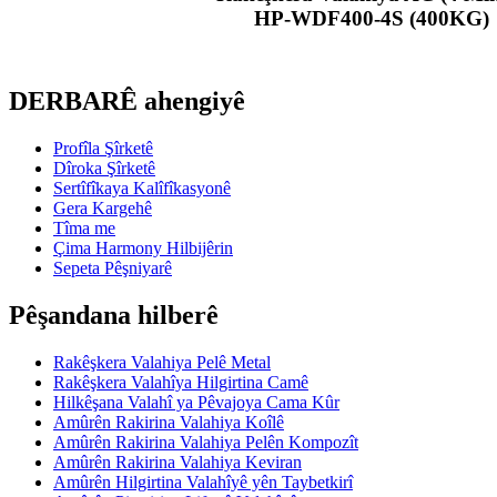
HP-WDF400-4S (400KG)
DERBARÊ ahengiyê
Profîla Şîrketê
Dîroka Şîrketê
Sertîfîkaya Kalîfîkasyonê
Gera Kargehê
Tîma me
Çima Harmony Hilbijêrin
Sepeta Pêşniyarê
Pêşandana hilberê
Rakêşkera Valahiya Pelê Metal
Rakêşkera Valahîya Hilgirtina Camê
Hilkêşana Valahî ya Pêvajoya Cama Kûr
Amûrên Rakirina Valahiya Koîlê
Amûrên Rakirina Valahiya Pelên Kompozît
Amûrên Rakirina Valahiya Keviran
Amûrên Hilgirtina Valahîyê yên Taybetkirî