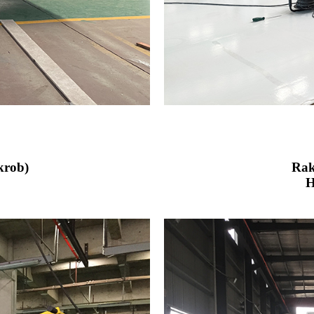
krob)
Rak
H