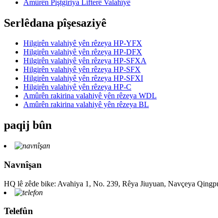
Amûrên Piştgiriya Lifterê Valahîyê
Serlêdana pîşesaziyê
Hilgirên valahiyê yên rêzeya HP-YFX
Hilgirên valahiyê yên rêzeya HP-DFX
Hilgirên valahiyê yên rêzeya HP-SFXA
Hilgirên valahiyê yên rêzeya HP-SFX
Hilgirên valahiyê yên rêzeya HP-SFXI
Hilgirên valahiyê yên rêzeya HP-C
Amûrên rakirina valahiyê yên rêzeya WDL
Amûrên rakirina valahiyê yên rêzeya BL
paqij bûn
Navnîşan
HQ lê zêde bike: Avahiya 1, No. 239, Rêya Jiuyuan, Navçeya Qingp
Telefûn