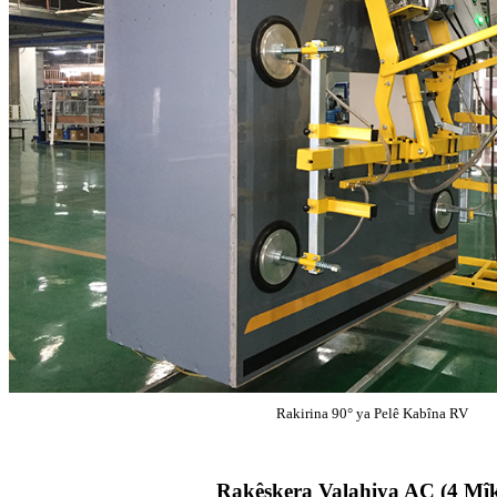
Rakirina 90° ya Pelê Kabîna RV
Rakêşkera Valahiya AC (4 Mî