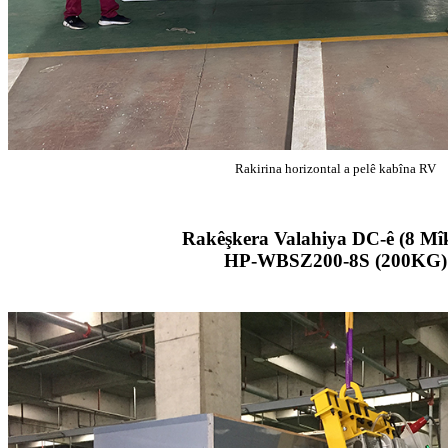
Rakirina horizontal a pelê kabîna RV
Rakêşkera Valahiya DC-ê (8 Mî
HP-WBSZ200-8S (200KG)