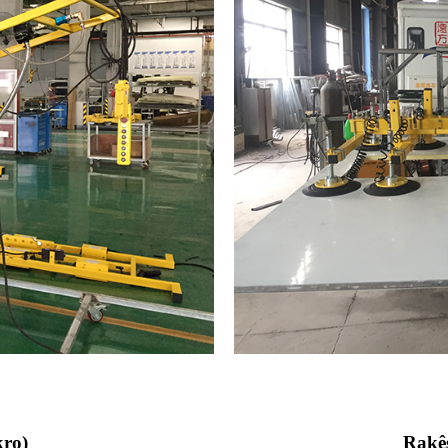
kro)
Rakê