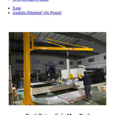
Xane
Amûrên Hilgirtinê yên Piştgirî