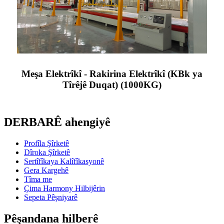
Meşa Elektrîkî - Rakirina Elektrîkî (KBk ya
Tîrêjê Duqat) (1000KG)
DERBARÊ ahengiyê
Profîla Şîrketê
Dîroka Şîrketê
Sertîfîkaya Kalîfîkasyonê
Gera Kargehê
Tîma me
Çima Harmony Hilbijêrin
Sepeta Pêşniyarê
Pêşandana hilberê