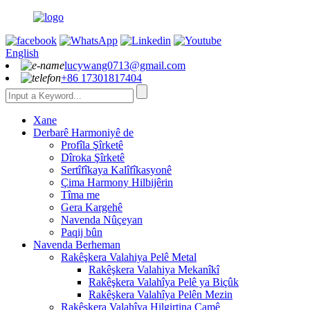
English
lucywang0713@gmail.com
+86 17301817404
Xane
Derbarê Harmoniyê de
Profîla Şîrketê
Dîroka Şîrketê
Sertîfîkaya Kalîfîkasyonê
Çima Harmony Hilbijêrin
Tîma me
Gera Kargehê
Navenda Nûçeyan
Paqij bûn
Navenda Berheman
Rakêşkera Valahiya Pelê Metal
Rakêşkera Valahiya Mekanîkî
Rakêşkera Valahîya Pelê ya Biçûk
Rakêşkera Valahîya Pelên Mezin
Rakêşkera Valahîya Hilgirtina Camê