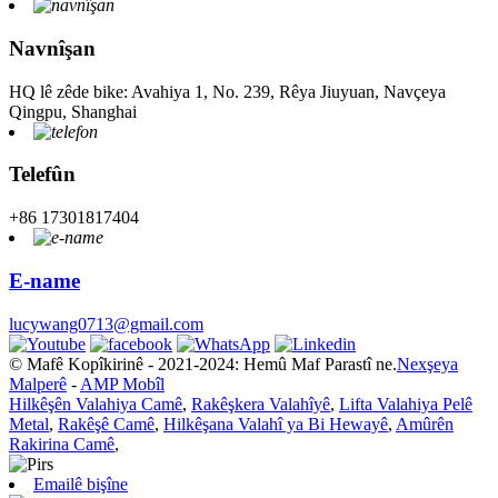
Navnîşan
HQ lê zêde bike: Avahiya 1, No. 239, Rêya Jiuyuan, Navçeya
Qingpu, Shanghai
Telefûn
+86 17301817404
E-name
lucywang0713@gmail.com
© Mafê Kopîkirinê - 2021-2024: Hemû Maf Parastî ne.
Nexşeya
Malperê
-
AMP Mobîl
Hilkêşên Valahiya Camê
,
Rakêşkera Valahîyê
,
Lifta Valahiya Pelê
Metal
,
Rakêşê Camê
,
Hilkêşana Valahî ya Bi Hewayê
,
Amûrên
Rakirina Camê
,
Emailê bişîne