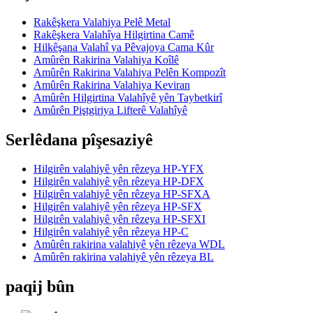
Rakêşkera Valahiya Pelê Metal
Rakêşkera Valahîya Hilgirtina Camê
Hilkêşana Valahî ya Pêvajoya Cama Kûr
Amûrên Rakirina Valahiya Koîlê
Amûrên Rakirina Valahiya Pelên Kompozît
Amûrên Rakirina Valahiya Keviran
Amûrên Hilgirtina Valahîyê yên Taybetkirî
Amûrên Piştgiriya Lifterê Valahîyê
Serlêdana pîşesaziyê
Hilgirên valahiyê yên rêzeya HP-YFX
Hilgirên valahiyê yên rêzeya HP-DFX
Hilgirên valahiyê yên rêzeya HP-SFXA
Hilgirên valahiyê yên rêzeya HP-SFX
Hilgirên valahiyê yên rêzeya HP-SFXI
Hilgirên valahiyê yên rêzeya HP-C
Amûrên rakirina valahiyê yên rêzeya WDL
Amûrên rakirina valahiyê yên rêzeya BL
paqij bûn